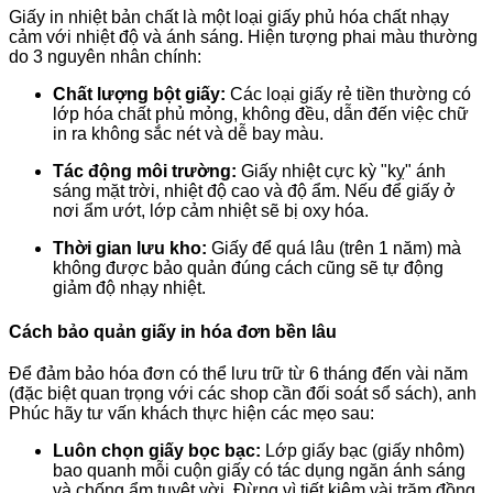
Giấy in nhiệt bản chất là một loại giấy phủ hóa chất nhạy
cảm với nhiệt độ và ánh sáng. Hiện tượng phai màu thường
do 3 nguyên nhân chính:
Chất lượng bột giấy:
Các loại giấy rẻ tiền thường có
lớp hóa chất phủ mỏng, không đều, dẫn đến việc chữ
in ra không sắc nét và dễ bay màu.
Tác động môi trường:
Giấy nhiệt cực kỳ "kỵ" ánh
sáng mặt trời, nhiệt độ cao và độ ẩm. Nếu để giấy ở
nơi ẩm ướt, lớp cảm nhiệt sẽ bị oxy hóa.
Thời gian lưu kho:
Giấy để quá lâu (trên 1 năm) mà
không được bảo quản đúng cách cũng sẽ tự động
giảm độ nhạy nhiệt.
Cách bảo quản giấy in hóa đơn bền lâu
Để đảm bảo hóa đơn có thể lưu trữ từ 6 tháng đến vài năm
(đặc biệt quan trọng với các shop cần đối soát sổ sách), anh
Phúc hãy tư vấn khách thực hiện các mẹo sau:
Luôn chọn giấy bọc bạc:
Lớp giấy bạc (giấy nhôm)
bao quanh mỗi cuộn giấy có tác dụng ngăn ánh sáng
và chống ẩm tuyệt vời. Đừng vì tiết kiệm vài trăm đồng