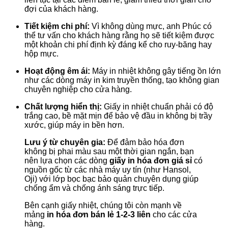
đợi của khách hàng.
Tiết kiệm chi phí:
Vì không dùng mực, anh Phúc có
thể tư vấn cho khách hàng rằng họ sẽ tiết kiệm được
một khoản chi phí định kỳ đáng kể cho ruy-băng hay
hộp mực.
Hoạt động êm ái:
Máy in nhiệt không gây tiếng ồn lớn
như các dòng máy in kim truyền thống, tạo không gian
chuyên nghiệp cho cửa hàng.
Chất lượng hiển thị:
Giấy in nhiệt chuẩn phải có độ
trắng cao, bề mặt mịn để bảo vệ đầu in không bị trầy
xước, giúp máy in bền hơn.
Lưu ý từ chuyên gia:
Để đảm bảo hóa đơn
không bị phai màu sau một thời gian ngắn, bạn
nên lựa chọn các dòng
giấy in hóa đơn giá sỉ
có
nguồn gốc từ các nhà máy uy tín (như Hansol,
Oji) với lớp bọc bạc bảo quản chuyên dụng giúp
chống ẩm và chống ánh sáng trực tiếp.
Bên cạnh giấy nhiệt, chúng tôi còn mạnh về
mảng
in hóa đơn bán lẻ 1-2-3 liên
cho các cửa
hàng.