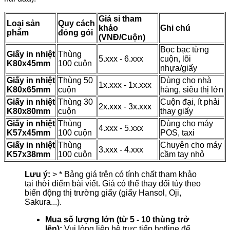
Giá sỉ tham
Loại sản
Quy cách
khảo
Ghi chú
phẩm
đóng gói
(VNĐ/Cuộn)
Bọc bạc từng
Giấy in nhiệt
Thùng
5.xxx - 6.xxx
cuộn, lõi
K80x45mm
100 cuộn
nhựa/giấy
Giấy in nhiệt
Thùng 50
Dùng cho nhà
1x.xxx - 1x.xxx
K80x65mm
cuộn
hàng, siêu thị lớn
Giấy in nhiệt
Thùng 30
Cuộn đại, ít phải
2x.xxx - 3x.xxx
K80x80mm
cuộn
thay giấy
Giấy in nhiệt
Thùng
Dùng cho máy
4.xxx - 5.xxx
K57x45mm
100 cuộn
POS, taxi
Giấy in nhiệt
Thùng
Chuyên cho máy
3.xxx - 4.xxx
K57x38mm
100 cuộn
cầm tay nhỏ
Lưu ý:
> * Bảng giá trên có tính chất tham khảo
tại thời điểm bài viết. Giá có thể thay đổi tùy theo
biến động thị trường giấy (giấy Hansol, Oji,
Sakura...).
Mua số lượng lớn (từ 5 - 10 thùng trở
lên):
Vui lòng liên hệ trực tiếp hotline để