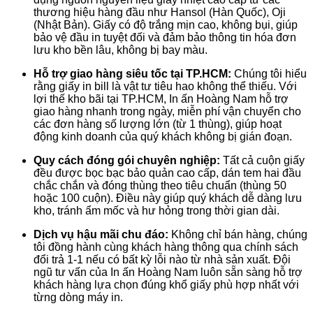
thương hiệu hàng đầu như Hansol (Hàn Quốc), Oji
(Nhật Bản). Giấy có độ trắng mịn cao, không bụi, giúp
bảo vệ đầu in tuyệt đối và đảm bảo thông tin hóa đơn
lưu kho bền lâu, không bị bay màu.
Hỗ trợ giao hàng siêu tốc tại TP.HCM:
Chúng tôi hiểu
rằng giấy in bill là vật tư tiêu hao không thể thiếu. Với
lợi thế kho bãi tại TP.HCM, In ấn Hoàng Nam hỗ trợ
giao hàng nhanh trong ngày, miễn phí vận chuyển cho
các đơn hàng số lượng lớn (từ 1 thùng), giúp hoạt
động kinh doanh của quý khách không bị gián đoạn.
Quy cách đóng gói chuyên nghiệp:
Tất cả cuộn giấy
đều được bọc bạc bảo quản cao cấp, dán tem hai đầu
chắc chắn và đóng thùng theo tiêu chuẩn (thùng 50
hoặc 100 cuộn). Điều này giúp quý khách dễ dàng lưu
kho, tránh ẩm mốc và hư hỏng trong thời gian dài.
Dịch vụ hậu mãi chu đáo:
Không chỉ bán hàng, chúng
tôi đồng hành cùng khách hàng thông qua chính sách
đổi trả 1-1 nếu có bất kỳ lỗi nào từ nhà sản xuất. Đội
ngũ tư vấn của In ấn Hoàng Nam luôn sẵn sàng hỗ trợ
khách hàng lựa chọn đúng khổ giấy phù hợp nhất với
từng dòng máy in.