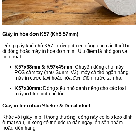
Giấy in hóa đơn K57 (Khổ 57mm)
Dòng giấy khổ nhỏ K57 thường được dùng cho các thiết bị
di động hoặc máy in hóa đơn mini. Ưu điểm là nhỏ gọn và
linh hoạt.
K57x38mm & K57x45mm:
Chuyên dùng cho máy
POS cầm tay (như Sunmi V2), máy cà thẻ ngân hàng,
máy in cước taxi hoặc hóa đơn điện nước tại nhà.
K57x30mm:
Dòng siêu nhỏ dành riêng cho các loại
máy in bluetooth bỏ túi.
Giấy in tem nhãn Sticker & Decal nhiệt
Khác với giấy in bill thông thường, dòng này có lớp keo dính
ở mặt sau, in xong có thể bóc ra dán ngay lên sản phẩm
hoặc kiện hàng.