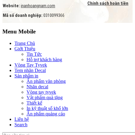
Chính sách hoàn tiền
Website:
inanhoangnam.com
Mã số doanh nghiệp:
0310099366
Menu Mobile
Trang Chủ
Giới Thiệu
Tin Tức
Hỗ trợ khách hàng
Vòng Tay Tyvek
Tem nhãn Decal
Sản phẩm in
Ấn phẩm văn phòng
Nhãn decal
Vòng tay tyvek
Vật phẩm quà tặng
Thiết kế
In kỹ thuật số khổ lớn
Ấn phẩm quảng cáo
Liên hệ
Search