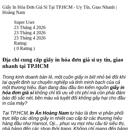
Giấy In Hóa Đơn Giá Sỉ Tại TP.HCM - Uy Tín, Giao Nhanh |
Hoàng Nam
Super User
23 Tháng 4 2026
23 Tháng 4 2026
23 Tháng 4 2026
Rating:
( 0 Rating )
Địa chỉ cung cấp giấy in hóa đơn giá sỉ uy tín, giao
nhanh tại TP.HCM
Trong kinh doanh bán lẻ, một cuộn giấy in bill nhỏ bé đôi khi
lại quyết định sự chuyên nghiệp và tính minh bạch của cả
một thương hiệu. Bạn đang đau đầu tìm kiếm nguồn
giấy in
hóa đơn giá sỉ
không chỉ tối ưu về chi phí mà còn phải đảm
bảo độ sắc nét, bền màu và tuyệt đối không gây hại cho đầu
in của máy?
Tại TP.HCM,
In Ấn Hoàng Nam
tự hào là đơn vị phân phối
trực tiếp các dòng giấy in nhiệt cao cấp từ các thương hiệu
hàng đầu như Hansol, Oji... phục vụ mọi nhu cầu từ siêu thị,
nhà hàng đến các shop thời trang. Không chỉ mang đến bảng