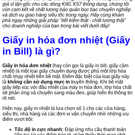
giá sỉ tận gốc cho các dòng K80, K57 thông dụng, chúng tôi
còn cam kết về chất lượng bảo quản bọc bạc chuyên nghiệp
và dịch vụ giao hàng siêu tốc trong ngày. Hãy cùng khám
phá ngay những giải pháp "tiết kiệm thật - chất lượng thật"
cho doanh nghiệp của bạn trong bài viết dưới đây!
Giấy in hóa đơn nhiệt (Giấy
in Bill) là gì?
Giấy in hóa đơn nhiệt
(hay còn gọi là giấy in bill, giấy cảm
nhiệt) là một loại giấy chuyên dụng được phủ một lớp hóa
chất nhạy nhiệt trên bề mặt. Điểm đặc biệt của loại giấy này
là
không cần sử dụng mực in
truyền thống. Khi bề mặt
giấy tiếp xúc với đầu nhiệt của máy in hóa đơn, lớp hóa chất
sẽ phản ứng và chuyển sang màu đen, giúp hiển thị thông tin
rõ nét.
Hiện nay, giấy in nhiệt là lựa chọn số 1 cho các cửa hàng,
siêu thị, nhà hàng và các đơn vị vận chuyển nhờ những ưu
điểm vượt trội:
Tốc độ in cực nhanh:
Đáp ứng nhu cầu thanh toán
liên tục tại các điểm bán lẻ, giảm thiểu thời gian chờ