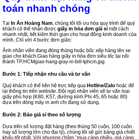
toán nhanh chóng
Tại
In Ấn Hoàng Nam
, chúng tôi tối ưu hóa quy trình để quý
khách có thể nhận được
giấy in hóa đơn giá sỉ
một cách
nhanh nhất, tiết kiệm thời gian cho hoạt động kinh doanh của
mình. Chỉ với 4 bước đơn giản:
Ảnh nhân viên đang đóng thùng hoặc bốc xếp hàng lên xe
giao cho khách.Giao hàng giấy in hóa đơn siêu tốc tại nội
thành TP.HCMgiao-hang-giay-in-bill-tphcm.jpg
Bước 1: Tiếp nhận nhu cầu và tư vấn
Quý khách có thể liên hệ trực tiếp qua
Hotline/Zalo
hoặc để
lại thông tin trên website. Đội ngũ nhân viên sẽ tư vấn loại
giấy phù hợp (K80, K57, đường kính Phi 45, 65 hoặc 80)
dựa trên dòng máy in anh chị đang sử dụng.
Bước 2: Báo giá sỉ theo số lượng
Dựa trên số lượng đặt hàng (theo thùng 50 cuộn, 100 cuộn
hay số lượng lớn cho đại lý), chúng tôi sẽ gửi bảng giá chiết
khấu tốt nhất. Với phương châm "mua càng nhiều, giá càng