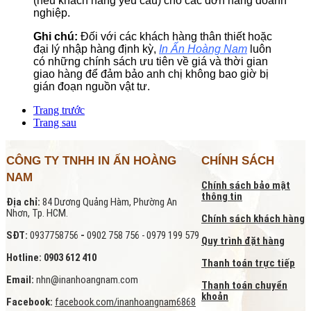
(nếu khách hàng yêu cầu) cho các đơn hàng doanh
nghiệp.
Ghi chú:
Đối với các khách hàng thân thiết hoặc
đại lý nhập hàng định kỳ,
In Ấn Hoàng Nam
luôn
có những chính sách ưu tiên về giá và thời gian
giao hàng để đảm bảo anh chị không bao giờ bị
gián đoạn nguồn vật tư.
Trang trước
Trang sau
CÔNG TY TNHH IN ẤN HOÀNG
CHÍNH SÁCH
NAM
Chính sách bảo mật
thông tin
Địa chỉ:
84 Dương Quảng Hàm, Phường An
Nhơn, Tp. HCM.
Chính sách khách hàng
SĐT:
0937758756
-
0902 758 756 - 0979 199 579
Quy trình đặt hàng
Hotline: 0903 612 410
Thanh toán trực tiếp
Email:
nhn@inanhoangnam.com
Thanh toán chuyển
khoản
Facebook:
facebook.com/inanhoangnam6868