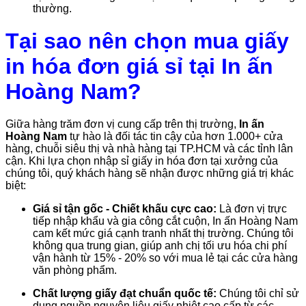
thường.
Tại sao nên chọn mua giấy
in hóa đơn giá sỉ tại In ấn
Hoàng Nam?
Giữa hàng trăm đơn vị cung cấp trên thị trường,
In ấn
Hoàng Nam
tự hào là đối tác tin cậy của hơn 1.000+ cửa
hàng, chuỗi siêu thị và nhà hàng tại TP.HCM và các tỉnh lân
cận. Khi lựa chọn nhập sỉ giấy in hóa đơn tại xưởng của
chúng tôi, quý khách hàng sẽ nhận được những giá trị khác
biệt:
Giá sỉ tận gốc - Chiết khấu cực cao:
Là đơn vị trực
tiếp nhập khẩu và gia công cắt cuộn, In ấn Hoàng Nam
cam kết mức giá cạnh tranh nhất thị trường. Chúng tôi
không qua trung gian, giúp anh chị tối ưu hóa chi phí
vận hành từ 15% - 20% so với mua lẻ tại các cửa hàng
văn phòng phẩm.
Chất lượng giấy đạt chuẩn quốc tế:
Chúng tôi chỉ sử
dụng nguồn nguyên liệu giấy nhiệt cao cấp từ các