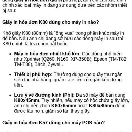
chính xác loại máy in đang sử dụng dựa trên các nhóm thiết
bị sau:
Giấy in hóa đơn K80 dùng cho máy in nào?
Khổ giấy K80 (80mm) là "ông vua" trong phân khúc máy in
để bàn. Nếu anh chị đang sở hữu các dòng máy in sau thì
K80 chính là lựa chọn bắt buộc:
Máy in hóa đơn nhiệt khổ lớn:
Các dòng phổ biến
như Xprinter (Q260, N160, XP-350B), Epson (TM-T82,
TM-T88), Birch, Zywell.
Thiết bị phù hợp:
Thường dùng cho quầy thu ngân
siêu thị, nhà hàng, quán cafe lớn có ngăn kéo đựng
tiền.
Lưu ý về đường kính (Phi):
Đa số máy để bàn dùng
K80x45mm
. Tuy nhiên, nếu máy có hộc chứa giấy lớn,
anh chị nên chọn
K80x65mm
hoặc
K80x80mm
để in
được lâu hơn, giảm số lần thay giấy.
Giấy in hóa đơn K57 dùng cho máy POS nào?