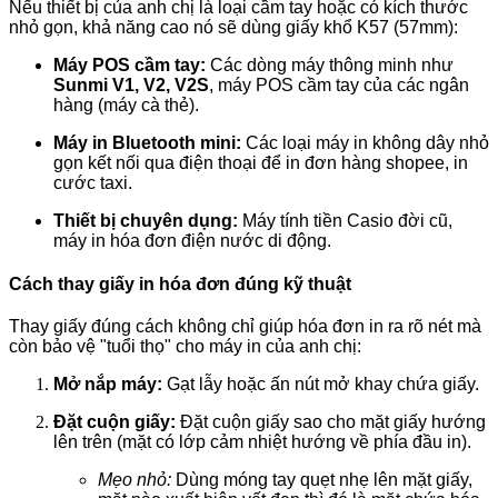
Nếu thiết bị của anh chị là loại cầm tay hoặc có kích thước
nhỏ gọn, khả năng cao nó sẽ dùng giấy khổ K57 (57mm):
Máy POS cầm tay:
Các dòng máy thông minh như
Sunmi V1, V2, V2S
, máy POS cầm tay của các ngân
hàng (máy cà thẻ).
Máy in Bluetooth mini:
Các loại máy in không dây nhỏ
gọn kết nối qua điện thoại để in đơn hàng shopee, in
cước taxi.
Thiết bị chuyên dụng:
Máy tính tiền Casio đời cũ,
máy in hóa đơn điện nước di động.
Cách thay giấy in hóa đơn đúng kỹ thuật
Thay giấy đúng cách không chỉ giúp hóa đơn in ra rõ nét mà
còn bảo vệ "tuổi thọ" cho máy in của anh chị:
Mở nắp máy:
Gạt lẫy hoặc ấn nút mở khay chứa giấy.
Đặt cuộn giấy:
Đặt cuộn giấy sao cho mặt giấy hướng
lên trên (mặt có lớp cảm nhiệt hướng về phía đầu in).
Mẹo nhỏ:
Dùng móng tay quẹt nhẹ lên mặt giấy,