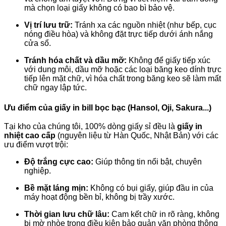
mà chọn loại giấy không có bao bì bảo vệ.
Vị trí lưu trữ:
Tránh xa các nguồn nhiệt (như bếp, cục
nóng điều hòa) và không đặt trực tiếp dưới ánh nắng
cửa sổ.
Tránh hóa chất và dầu mỡ:
Không để giấy tiếp xúc
với dung môi, dầu mỡ hoặc các loại băng keo dính trực
tiếp lên mặt chữ, vì hóa chất trong băng keo sẽ làm mất
chữ ngay lập tức.
Ưu điểm của giấy in bill bọc bạc (Hansol, Oji, Sakura...)
Tại kho của chúng tôi, 100% dòng giấy sỉ đều là
giấy in
nhiệt cao cấp
(nguyên liệu từ Hàn Quốc, Nhật Bản) với các
ưu điểm vượt trội:
Độ trắng cực cao:
Giúp thông tin nổi bật, chuyên
nghiệp.
Bề mặt láng mịn:
Không có bụi giấy, giúp đầu in của
máy hoạt động bền bỉ, không bị trầy xước.
Thời gian lưu chữ lâu:
Cam kết chữ in rõ ràng, không
bị mờ nhòe trong điều kiện bảo quản văn phòng thông