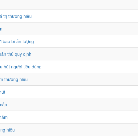
á trị thương hiệu
àn
i bao bì ấn tượng
uân thủ quy định
u hút người tiêu dùng
ầm thương hiệu
hút
 cấp
 năm
ơng hiệu