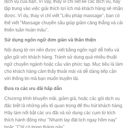
dịch vụ của bạn. Vì vậy, thay vì chỉ liệt kê các dịch vụ, hãy
tập trung vào việc giải thích lợi ích mà khách hàng sẽ nhận
được. Ví dụ, thay vì chỉ viết "Liệu pháp massage", bạn có
thể viết "Massage chuyên sâu giúp giảm căng thẳng và cải
thiện tuần hoàn máu".
Sử dụng ngôn ngữ đơn giản và thân thiện
Nội dung tờ rơi nên được viết bằng ngôn ngữ dễ hiểu và
gần gũi với khách hàng. Tránh sử dụng quá nhiều thuật
ngữ chuyên ngành hoặc câu văn phức tạp. Mục tiêu là làm
cho khách hàng cảm thấy thoải mái và dễ dàng tiếp cận
với thông tin mà bạn muốn truyền tải.
Đưa ra các ưu đãi hấp dẫn
Chương trình khuyến mãi, giảm giá, hoặc các gói dịch vụ
đặc biệt là những yếu tố quan trọng để thu hút khách hàng.
Hãy làm nổi bật các ưu đãi và sử dụng các cụm từ kích
thích hành động như "Nhanh tay đặt lịch ngay hôm nay"
hoặc "Chỉ có trong tháng này".