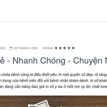
2026
28 THÁNG 3 2026
RATING:
rẻ - Nhanh Chóng - Chuyện
m chữa bệnh cũng là điều thiết yếu. In một quyển sổ đẹp, rõ ràng
tôn trọng của bệnh viện đối với bệnh nhân khám bệnh. In sổ kh
ạn đang cần bảng báo giá in sổ y bạ ở một nơi uy tín, chất lư