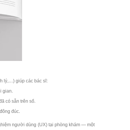
h lý,…) giúp các bác sĩ:
 gian.
ã có sẵn trên sổ.
 đông đúc.
i nghiệm người dùng (UX) tại phòng khám — một