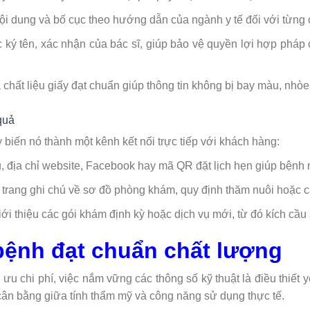
ội dung và bố cục theo hướng dẫn của ngành y tế đối với từng
ký tên, xác nhận của bác sĩ, giúp bảo vệ quyền lợi hợp pháp
hất liệu giấy đạt chuẩn giúp thông tin không bị bay màu, nhòe 
 quả
 biến nó thành một kênh kết nối trực tiếp với khách hàng:
 địa chỉ website, Facebook hay mã QR đặt lịch hẹn giúp bệnh nh
 trang ghi chú về sơ đồ phòng khám, quy định thăm nuôi hoặc 
i thiệu các gói khám định kỳ hoặc dịch vụ mới, từ đó kích cầu 
bệnh đạt chuẩn chất lượng
 ưu chi phí, việc nắm vững các thông số kỹ thuật là điều thiết
ân bằng giữa tính thẩm mỹ và công năng sử dụng thực tế.