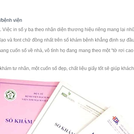
/bệnh viện
t. Việc in sổ y bạ theo nhận diện thương hiệu riêng mang lại nh
o và font chữ đồng nhất trên sổ khám bệnh khẳng định sự đầu 
ng cuốn sổ về nhà, vô tình họ đang mang theo một “tờ rơi ca
ám tư nhân, một cuốn sổ đẹp, chất liệu giấy tốt sẽ giúp khác