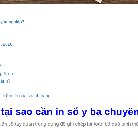
huyên nghiệp?
ất 2026
M
àng Nam
hành?
o niềm tin của khách hàng
 tại sao cần in sổ y bạ chuyê
cuốn sổ tay quan trọng dùng để ghi chép lại toàn bộ quá trình t