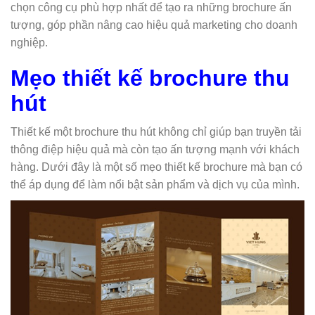
chọn công cụ phù hợp nhất để tạo ra những brochure ấn
tượng, góp phần nâng cao hiệu quả marketing cho doanh
nghiệp.
Mẹo thiết kế brochure thu
hút
Thiết kế một brochure thu hút không chỉ giúp bạn truyền tải
thông điệp hiệu quả mà còn tạo ấn tượng mạnh với khách
hàng. Dưới đây là một số mẹo thiết kế brochure mà bạn có
thể áp dụng để làm nổi bật sản phẩm và dịch vụ của mình.