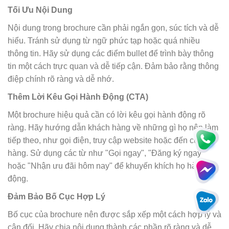
Tối Ưu Nội Dung
Nội dung trong brochure cần phải ngắn gọn, súc tích và dễ
hiểu. Tránh sử dụng từ ngữ phức tạp hoặc quá nhiều
thông tin. Hãy sử dụng các điểm bullet để trình bày thông
tin một cách trực quan và dễ tiếp cận. Đảm bảo rằng thông
điệp chính rõ ràng và dễ nhớ.
Thêm Lời Kêu Gọi Hành Động (CTA)
Một brochure hiệu quả cần có lời kêu gọi hành động rõ
ràng. Hãy hướng dẫn khách hàng về những gì họ nên làm
tiếp theo, như gọi điện, truy cập website hoặc đến cửa
hàng. Sử dụng các từ như "Gọi ngay", "Đăng ký ngay"
hoặc "Nhận ưu đãi hôm nay" để khuyến khích họ hành
động.
Đảm Bảo Bố Cục Hợp Lý
Bố cục của brochure nên được sắp xếp một cách hợp lý và
cân đối. Hãy chia nội dung thành các phần rõ ràng và dễ