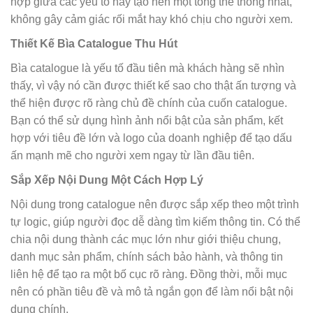
hợp giữa các yếu tố này tạo nên một tổng thể thống nhất,
không gây cảm giác rối mắt hay khó chịu cho người xem.
Thiết Kế Bìa Catalogue Thu Hút
Bìa catalogue là yếu tố đầu tiên mà khách hàng sẽ nhìn
thấy, vì vậy nó cần được thiết kế sao cho thật ấn tượng và
thể hiện được rõ ràng chủ đề chính của cuốn catalogue.
Bạn có thể sử dụng hình ảnh nổi bật của sản phẩm, kết
hợp với tiêu đề lớn và logo của doanh nghiệp để tạo dấu
ấn mạnh mẽ cho người xem ngay từ lần đầu tiên.
Sắp Xếp Nội Dung Một Cách Hợp Lý
Nội dung trong catalogue nên được sắp xếp theo một trình
tự logic, giúp người đọc dễ dàng tìm kiếm thông tin. Có thể
chia nội dung thành các mục lớn như giới thiệu chung,
danh mục sản phẩm, chính sách bảo hành, và thông tin
liên hệ để tạo ra một bố cục rõ ràng. Đồng thời, mỗi mục
nên có phần tiêu đề và mô tả ngắn gọn để làm nổi bật nội
dung chính.