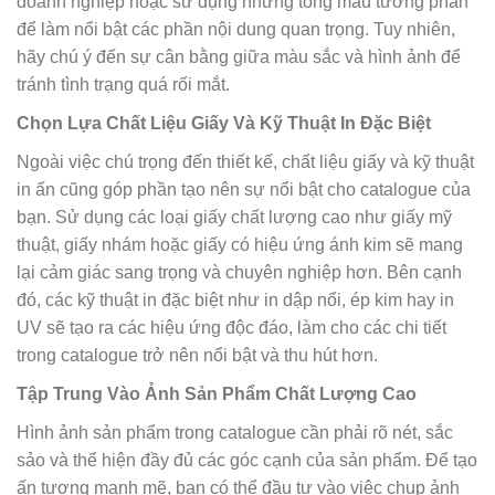
doanh nghiệp hoặc sử dụng những tông màu tương phản
để làm nổi bật các phần nội dung quan trọng. Tuy nhiên,
hãy chú ý đến sự cân bằng giữa màu sắc và hình ảnh để
tránh tình trạng quá rối mắt.
Chọn Lựa Chất Liệu Giấy Và Kỹ Thuật In Đặc Biệt
Ngoài việc chú trọng đến thiết kế, chất liệu giấy và kỹ thuật
in ấn cũng góp phần tạo nên sự nổi bật cho catalogue của
bạn. Sử dụng các loại giấy chất lượng cao như giấy mỹ
thuật, giấy nhám hoặc giấy có hiệu ứng ánh kim sẽ mang
lại cảm giác sang trọng và chuyên nghiệp hơn. Bên cạnh
đó, các kỹ thuật in đặc biệt như in dập nổi, ép kim hay in
UV sẽ tạo ra các hiệu ứng độc đáo, làm cho các chi tiết
trong catalogue trở nên nổi bật và thu hút hơn.
Tập Trung Vào Ảnh Sản Phẩm Chất Lượng Cao
Hình ảnh sản phẩm trong catalogue cần phải rõ nét, sắc
sảo và thể hiện đầy đủ các góc cạnh của sản phẩm. Để tạo
ấn tượng mạnh mẽ, bạn có thể đầu tư vào việc chụp ảnh