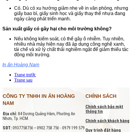
Có. Dù có xu hướng giảm nhẹ về in văn phòng, nhưng
giấy bao bì, giấy sinh học và giấy thay thế nhựa đang
ngày càng phát triển mạnh.
Sản xuất giấy có gây hại cho môi trường không?
Nếu không kiểm soát, có thể gây ô nhiễm. Tuy nhiên,
nhiều nhà máy hiện nay đã áp dụng công nghệ xanh,
tái chế và xử lý chất thải nghiêm ngặt để giảm thiểu tác
động môi trường.
In ấn Hoàng Nam
Trang trước
Trang sau
CÔNG TY TNHH IN ẤN HOÀNG
CHÍNH SÁCH
NAM
Chính sách bảo mật
thông tin
Địa chỉ:
84 Dương Quảng Hàm, Phường An
Nhơn, Tp. HCM.
Chính sách khách hàng
SĐT:
0937758756
-
0902 758 756 - 0979 199 579
Quy trình đặt hàng