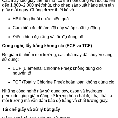
Các máy xeo giấy thế hệ mới có thể hoạt động với tốc độ lên
đến 1.800–2.000 mét/phút, cho phép sản xuất hàng trăm tấn
giấy mỗi ngày. Chúng được thiết kế với:
Hệ thống thoát nước hiệu quả
Cảm biến đo độ ẩm, độ dày và áp suất tự động
Điều chỉnh độ căng và tốc độ đồng bộ
Công nghệ tẩy trắng không clo (ECF và TCF)
Để giảm ô nhiễm môi trường, các nhà máy đã chuyển sang
sử dụng:
ECF (Elemental Chlorine Free): không dùng clo
nguyên tố
TCF (Totally Chlorine Free): hoàn toàn không dùng clo
Những công nghệ này sử dụng oxy, ozon và hydrogen
peroxide, giúp giảm đáng kể lượng hóa chất độc hại thải ra
môi trường mà vẫn đảm bảo độ trắng và chất lượng giấy.
Tái chế giấy và xử lý bột giấy