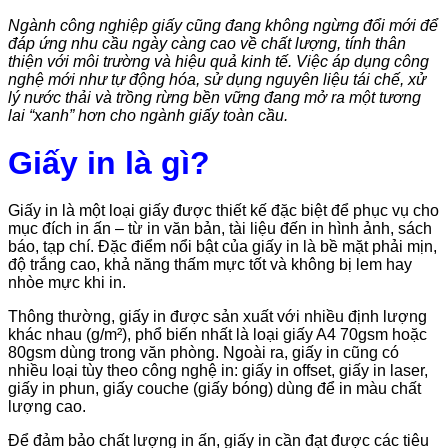
Ngành công nghiệp giấy cũng đang không ngừng đổi mới để
đáp ứng nhu cầu ngày càng cao về chất lượng, tính thân
thiện với môi trường và hiệu quả kinh tế. Việc áp dụng công
nghệ mới như tự động hóa, sử dụng nguyên liệu tái chế, xử
lý nước thải và trồng rừng bền vững đang mở ra một tương
lai “xanh” hơn cho ngành giấy toàn cầu.
Giấy in là gì?
Giấy in là một loại giấy được thiết kế đặc biệt để phục vụ cho
mục đích in ấn – từ in văn bản, tài liệu đến in hình ảnh, sách
báo, tạp chí. Đặc điểm nổi bật của giấy in là bề mặt phải mịn,
độ trắng cao, khả năng thấm mực tốt và không bị lem hay
nhòe mực khi in.
Thông thường, giấy in được sản xuất với nhiều định lượng
khác nhau (g/m²), phổ biến nhất là loại giấy A4 70gsm hoặc
80gsm dùng trong văn phòng. Ngoài ra, giấy in cũng có
nhiều loại tùy theo công nghệ in: giấy in offset, giấy in laser,
giấy in phun, giấy couche (giấy bóng) dùng để in màu chất
lượng cao.
Để đảm bảo chất lượng in ấn, giấy in cần đạt được các tiêu