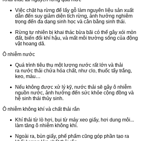
Việc chặt hạ rừng để lấy gỗ làm nguyên liệu sản xuất
dẫn đến suy giảm diện tích rừng, ảnh hưởng nghiêm
trọng đến đa dạng sinh học và cân bằng sinh thái.
Rừng tự nhiên bị khai thác bừa bãi có thể gây xói mòn
đất, biến đổi khí hậu, và mất môi trường sống của động
vật hoang dã.
Ô nhiễm nước
Quá trình tiêu thụ một lượng nước rất lớn và thải
ra nước thải chứa hóa chất, như clo, thuốc tẩy trắng,
keo, màu…
Nếu không được xử lý kỹ, nước thải sẽ gây ô nhiễm
nguồn nước, ảnh hưởng đến sức khỏe cộng đồng và
hệ sinh thái thủy sinh.
Ô nhiễm không khí và chất thải rắn
Khí thải từ lò hơi, bụi từ máy xeo giấy, hơi dung môi...
làm tăng ô nhiễm không khí.
Ngoài ra, bùn giấy, phế phẩm cũng góp phần tạo ra