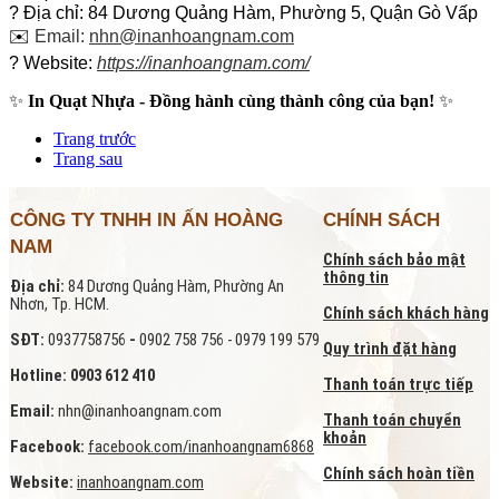
? Địa chỉ: 84 Dương Quảng Hàm, Phường 5, Quận Gò Vấp
✉️
Email:
nhn@inanhoangnam.com
? Website:
https://inanhoangnam.com/
✨
In Quạt Nhựa - Đồng hành cùng thành công của bạn!
✨
Trang trước
Trang sau
CÔNG TY TNHH IN ẤN HOÀNG
CHÍNH SÁCH
NAM
Chính sách bảo mật
thông tin
Địa chỉ:
84 Dương Quảng Hàm, Phường An
Nhơn, Tp. HCM.
Chính sách khách hàng
SĐT:
0937758756
-
0902 758 756 - 0979 199 579
Quy trình đặt hàng
Hotline: 0903 612 410
Thanh toán trực tiếp
Email:
nhn@inanhoangnam.com
Thanh toán chuyển
khoản
Facebook:
facebook.com/inanhoangnam6868
Chính sách hoàn tiền
Website:
inanhoangnam.com