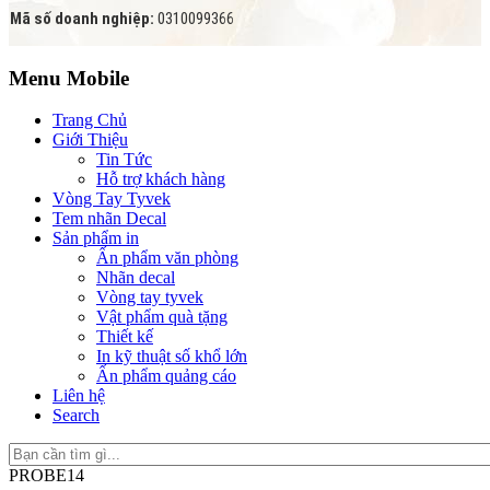
Mã số doanh nghiệp:
0310099366
Menu Mobile
Trang Chủ
Giới Thiệu
Tin Tức
Hỗ trợ khách hàng
Vòng Tay Tyvek
Tem nhãn Decal
Sản phẩm in
Ấn phẩm văn phòng
Nhãn decal
Vòng tay tyvek
Vật phẩm quà tặng
Thiết kế
In kỹ thuật số khổ lớn
Ấn phẩm quảng cáo
Liên hệ
Search