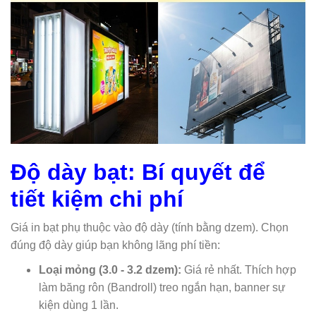
Độ dày bạt: Bí quyết để
tiết kiệm chi phí
Giá in bạt phụ thuộc vào độ dày (tính bằng dzem). Chọn
đúng độ dày giúp bạn không lãng phí tiền:
Loại mỏng (3.0 - 3.2 dzem):
Giá rẻ nhất. Thích hợp
làm băng rôn (Bandroll) treo ngắn hạn, banner sự
kiện dùng 1 lần.