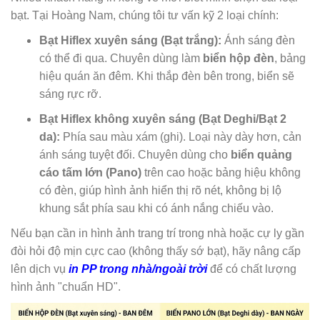
bạt. Tại Hoàng Nam, chúng tôi tư vấn kỹ 2 loại chính:
Bạt Hiflex xuyên sáng (Bạt trắng):
Ánh sáng đèn
có thể đi qua. Chuyên dùng làm
biển hộp đèn
, bảng
hiệu quán ăn đêm. Khi thắp đèn bên trong, biển sẽ
sáng rực rỡ.
Bạt Hiflex không xuyên sáng (Bạt Deghi/Bạt 2
da):
Phía sau màu xám (ghi). Loại này dày hơn, cản
ánh sáng tuyệt đối. Chuyên dùng cho
biển quảng
cáo tấm lớn (Pano)
trên cao hoặc bảng hiệu không
có đèn, giúp hình ảnh hiển thị rõ nét, không bị lộ
khung sắt phía sau khi có ánh nắng chiếu vào.
Nếu bạn cần in hình ảnh trang trí trong nhà hoặc cự ly gần
đòi hỏi độ mịn cực cao (không thấy sớ bạt), hãy nâng cấp
lên dịch vụ
in PP trong nhà/ngoài trời
để có chất lượng
hình ảnh "chuẩn HD".