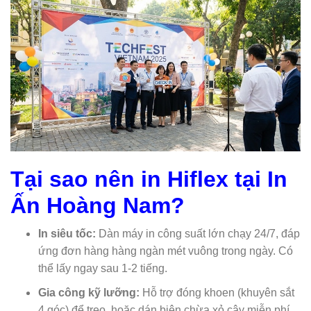
Tại sao nên in Hiflex tại In
Ấn Hoàng Nam?
In siêu tốc:
Dàn máy in công suất lớn chạy 24/7, đáp
ứng đơn hàng hàng ngàn mét vuông trong ngày. Có
thể lấy ngay sau 1-2 tiếng.
Gia công kỹ lưỡng:
Hỗ trợ đóng khoen (khuyên sắt
4 góc) để treo, hoặc dán biên chừa xỏ cây miễn phí.