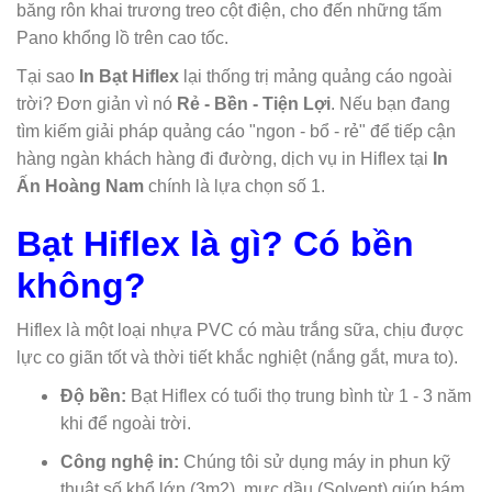
băng rôn khai trương treo cột điện, cho đến những tấm
Pano khổng lồ trên cao tốc.
Tại sao
In Bạt Hiflex
lại thống trị mảng quảng cáo ngoài
trời? Đơn giản vì nó
Rẻ - Bền - Tiện Lợi
. Nếu bạn đang
tìm kiếm giải pháp quảng cáo "ngon - bổ - rẻ" để tiếp cận
hàng ngàn khách hàng đi đường, dịch vụ in Hiflex tại
In
Ấn Hoàng Nam
chính là lựa chọn số 1.
Bạt Hiflex là gì? Có bền
không?
Hiflex là một loại nhựa PVC có màu trắng sữa, chịu được
lực co giãn tốt và thời tiết khắc nghiệt (nắng gắt, mưa to).
Độ bền:
Bạt Hiflex có tuổi thọ trung bình từ 1 - 3 năm
khi để ngoài trời.
Công nghệ in:
Chúng tôi sử dụng máy in phun kỹ
thuật số khổ lớn (3m2), mực dầu (Solvent) giúp bám