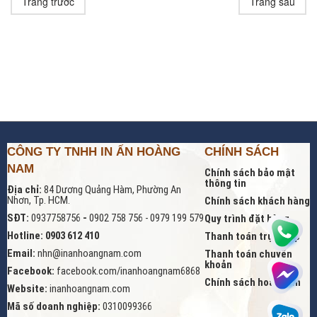
Trang trước
Trang sau
CÔNG TY TNHH IN ẤN HOÀNG
CHÍNH SÁCH
NAM
Chính sách bảo mật
thông tin
Địa chỉ:
84 Dương Quảng Hàm, Phường An
Nhơn, Tp. HCM.
Chính sách khách hàng
SĐT:
0937758756
-
0902 758 756 - 0979 199 579
Quy trình đặt hàng
Hotline: 0903 612 410
Thanh toán trực tiếp
Email:
nhn@inanhoangnam.com
Thanh toán chuyển
khoản
Facebook:
facebook.com/inanhoangnam6868
Chính sách hoàn tiền
Website:
inanhoangnam.com
Mã số doanh nghiệp:
0310099366