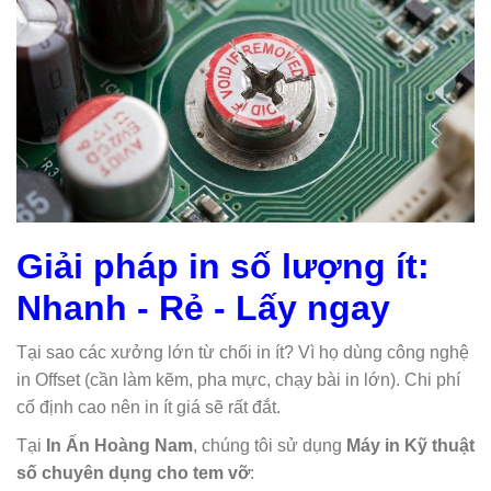
Giải pháp in số lượng ít:
Nhanh - Rẻ - Lấy ngay
Tại sao các xưởng lớn từ chối in ít? Vì họ dùng công nghệ
in Offset (cần làm kẽm, pha mực, chạy bài in lớn). Chi phí
cố định cao nên in ít giá sẽ rất đắt.
Tại
In Ấn Hoàng Nam
, chúng tôi sử dụng
Máy in Kỹ thuật
số chuyên dụng cho tem vỡ
: