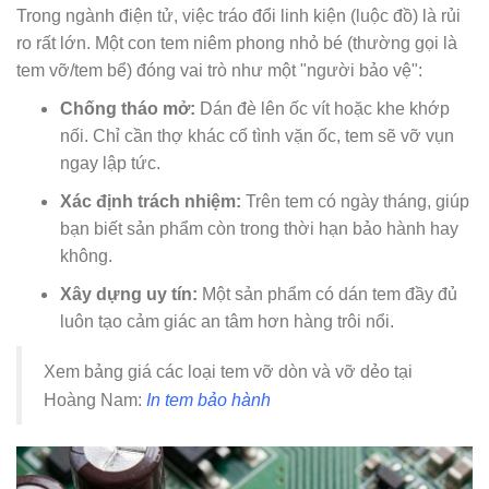
Trong ngành điện tử, việc tráo đổi linh kiện (luộc đồ) là rủi
ro rất lớn. Một con tem niêm phong nhỏ bé (thường gọi là
tem vỡ/tem bể) đóng vai trò như một "người bảo vệ":
Chống tháo mở:
Dán đè lên ốc vít hoặc khe khớp
nối. Chỉ cần thợ khác cố tình vặn ốc, tem sẽ vỡ vụn
ngay lập tức.
Xác định trách nhiệm:
Trên tem có ngày tháng, giúp
bạn biết sản phẩm còn trong thời hạn bảo hành hay
không.
Xây dựng uy tín:
Một sản phẩm có dán tem đầy đủ
luôn tạo cảm giác an tâm hơn hàng trôi nổi.
Xem bảng giá các loại tem vỡ dòn và vỡ dẻo tại
Hoàng Nam:
In tem bảo hành