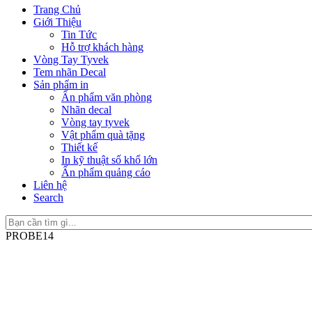
Trang Chủ
Giới Thiệu
Tin Tức
Hỗ trợ khách hàng
Vòng Tay Tyvek
Tem nhãn Decal
Sản phẩm in
Ấn phẩm văn phòng
Nhãn decal
Vòng tay tyvek
Vật phẩm quà tặng
Thiết kế
In kỹ thuật số khổ lớn
Ấn phẩm quảng cáo
Liên hệ
Search