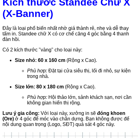
Kích thước Standee Chữ X
(X-Banner)
Đây là loại phổ biến nhất nhờ giá thành rẻ, nhẹ và dễ thay
tấm in. Standee chữ X có cơ chế căng 4 góc bằng 4 thanh
đàn hồi.
Có 2 kích thước "vàng" cho loại này:
Size nhỏ:
60 x 160 cm
(Rộng x Cao).
Phù hợp:
Đặt tại cửa siêu thị, lối đi nhỏ, sự kiện
trong nhà.
Size lớn:
80 x 180 cm
(Rộng x Cao).
Phù hợp:
Hội thảo lớn, sảnh khách sạn, nơi cần
không gian hiển thị rộng.
Lưu ý gia công:
Với loại này, xưởng in sẽ
đóng khoen
(Ore)
ở 4 góc để móc vào chân dựng. Bạn không được để
nội dung quan trọng (Logo, SĐT) quá sát 4 góc này.