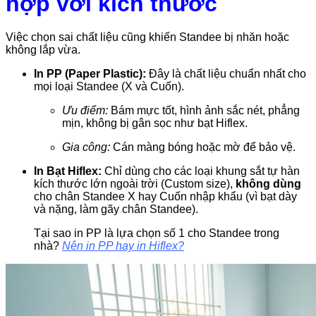
hợp với kích thước
Việc chọn sai chất liệu cũng khiến Standee bị nhăn hoặc
không lắp vừa.
In PP (Paper Plastic):
Đây là chất liệu chuẩn nhất cho
mọi loại Standee (X và Cuốn).
Ưu điểm:
Bám mực tốt, hình ảnh sắc nét, phẳng
mịn, không bị gân sọc như bạt Hiflex.
Gia công:
Cán màng bóng hoặc mờ để bảo vệ.
In Bạt Hiflex:
Chỉ dùng cho các loại khung sắt tự hàn
kích thước lớn ngoài trời (Custom size),
không dùng
cho chân Standee X hay Cuốn nhập khẩu (vì bạt dày
và nặng, làm gãy chân Standee).
Tại sao in PP là lựa chọn số 1 cho Standee trong
nhà?
Nên in PP hay in Hiflex?