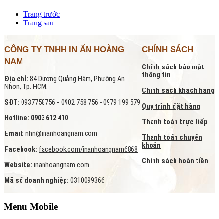
Trang trước
Trang sau
CÔNG TY TNHH IN ẤN HOÀNG
CHÍNH SÁCH
NAM
Chính sách bảo mật
thông tin
Địa chỉ:
84 Dương Quảng Hàm, Phường An
Nhơn, Tp. HCM.
Chính sách khách hàng
SĐT:
0937758756
-
0902 758 756 - 0979 199 579
Quy trình đặt hàng
Hotline: 0903 612 410
Thanh toán trực tiếp
Email:
nhn@inanhoangnam.com
Thanh toán chuyển
khoản
Facebook:
facebook.com/inanhoangnam6868
Chính sách hoàn tiền
Website:
inanhoangnam.com
Mã số doanh nghiệp:
0310099366
Menu Mobile