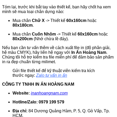
Tóm lại, trước khi bắt tay vào thiết kế, bạn hãy chốt hạ xem
mình sẽ mua loại chân dựng nào:
Mua chân
Chữ X
-> Thiết kế
60x160cm
hoặc
80x180cm
.
Mua chân
Cuốn Nhôm
-> Thiết kế
60x160cm
hoặc
80x200cm
(Nhớ chừa lề đáy).
Nếu bạn cần tư vấn thêm về cách xuất file in (độ phân giải,
hệ màu CMYK), hãy liên hệ ngay với
In Ấn Hoàng Nam
.
Chúng tôi hỗ trợ kiểm tra file miễn phí để đảm bảo sản phẩm
in ra đẹp chuẩn từng milimet.
Gửi file thiết kế để kỹ thuật viên kiểm tra kích
thước ngay:
Zalo tư vấn in ấn
CÔNG TY TNHH IN ẤN HOÀNG NAM
Website:
inanhoangnam.com
Hotline/Zalo: 0979 199 579
Địa chỉ:
84 Dương Quảng Hàm, P. 5, Q. Gò Vấp, Tp.
HCM.