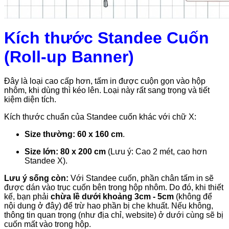
Kích thước Standee Cuốn
(Roll-up Banner)
Đây là loại cao cấp hơn, tấm in được cuộn gọn vào hộp
nhôm, khi dùng thì kéo lên. Loại này rất sang trọng và tiết
kiệm diện tích.
Kích thước chuẩn của Standee cuốn khác với chữ X:
Size thường:
60 x 160 cm
.
Size lớn:
80 x 200 cm
(Lưu ý: Cao 2 mét, cao hơn
Standee X).
Lưu ý sống còn:
Với Standee cuốn, phần chân tấm in sẽ
được dán vào trục cuốn bên trong hộp nhôm. Do đó, khi thiết
kế, bạn phải
chừa lề dưới khoảng 3cm - 5cm
(không để
nội dung ở đây) để trừ hao phần bị che khuất. Nếu không,
thông tin quan trọng (như địa chỉ, website) ở dưới cùng sẽ bị
cuốn mất vào trong hộp.