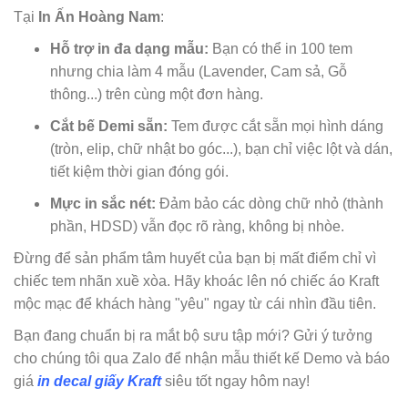
Tại
In Ấn Hoàng Nam
:
Hỗ trợ in đa dạng mẫu:
Bạn có thể in 100 tem
nhưng chia làm 4 mẫu (Lavender, Cam sả, Gỗ
thông...) trên cùng một đơn hàng.
Cắt bế Demi sẵn:
Tem được cắt sẵn mọi hình dáng
(tròn, elip, chữ nhật bo góc...), bạn chỉ việc lột và dán,
tiết kiệm thời gian đóng gói.
Mực in sắc nét:
Đảm bảo các dòng chữ nhỏ (thành
phần, HDSD) vẫn đọc rõ ràng, không bị nhòe.
Đừng để sản phẩm tâm huyết của bạn bị mất điểm chỉ vì
chiếc tem nhãn xuề xòa. Hãy khoác lên nó chiếc áo Kraft
mộc mạc để khách hàng "yêu" ngay từ cái nhìn đầu tiên.
Bạn đang chuẩn bị ra mắt bộ sưu tập mới? Gửi ý tưởng
cho chúng tôi qua Zalo để nhận mẫu thiết kế Demo và báo
giá
in decal giấy Kraft
siêu tốt ngay hôm nay!