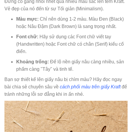
Đừng cố gắng nhồi nhét quá nhiều màu sắc lên tem Kraft.
Vẻ đẹp của nó đến từ sự Tối giản (Minimalism).
Màu mực:
Chỉ nên dùng 1-2 màu. Màu Đen (Black)
hoặc Nâu Đậm (Dark Brown) là sang trọng nhất.
Font chữ:
Hãy sử dụng các Font chữ viết tay
(Handwritten) hoặc Font chữ có chân (Serif) kiểu cổ
điển.
Khoảng trống:
Để lộ nền giấy nâu càng nhiều, sản
phẩm càng "Tây" và tinh tế.
Bạn sợ thiết kế lên giấy nâu bị chìm màu? Hãy đọc ngay
bài chia sẻ chuyên sâu về
cách phối màu trên giấy Kraft
để
tránh những lỗi sơ đẳng khi in ấn nhé.