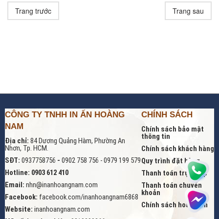
Trang trước
Trang sau
CÔNG TY TNHH IN ẤN HOÀNG
CHÍNH SÁCH
NAM
Chính sách bảo mật
thông tin
Địa chỉ:
84 Dương Quảng Hàm, Phường An
Nhơn, Tp. HCM.
Chính sách khách hàng
SĐT:
0937758756
-
0902 758 756 - 0979 199 579
Quy trình đặt hàng
Hotline: 0903 612 410
Thanh toán trực tiếp
Email:
nhn@inanhoangnam.com
Thanh toán chuyển
khoản
Facebook:
facebook.com/inanhoangnam6868
Chính sách hoàn tiền
Website:
inanhoangnam.com