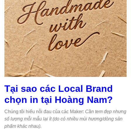
Tại sao các Local Brand
chọn in tại Hoàng Nam?
Chúng tôi hiểu nỗi đau của các Maker:
Cần tem đẹp nhưng
số lượng mỗi mẫu lại ít (do có nhiều mùi hương/dòng sản
phẩm khác nhau).