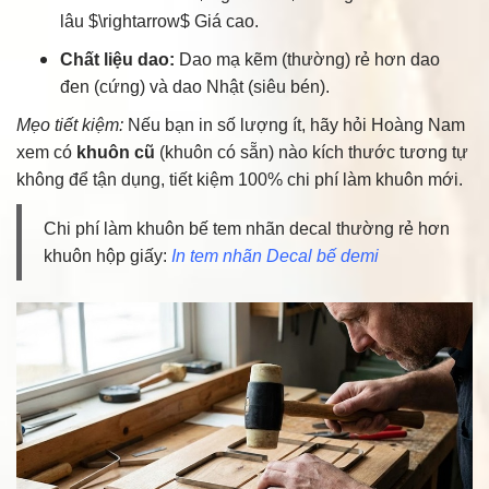
lâu
$\rightarrow$
Giá cao.
Chất liệu dao:
Dao mạ kẽm (thường) rẻ hơn dao
đen (cứng) và dao Nhật (siêu bén).
Mẹo tiết kiệm:
Nếu bạn in số lượng ít, hãy hỏi Hoàng Nam
xem có
khuôn cũ
(khuôn có sẵn) nào kích thước tương tự
không để tận dụng, tiết kiệm 100% chi phí làm khuôn mới.
Chi phí làm khuôn bế tem nhãn decal thường rẻ hơn
khuôn hộp giấy:
In tem nhãn Decal bế demi