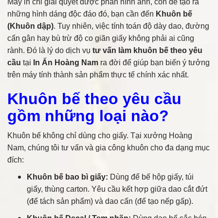
Máy in chỉ giải quyết được phần hình ảnh, còn để tạo ra
những hình dáng độc đáo đó, bạn cần đến
Khuôn bế
(Khuôn dập)
. Tuy nhiên, việc tính toán độ dày dao, đường
cấn gân hay bù trừ độ co giãn giấy không phải ai cũng
rành. Đó là lý do dịch vụ
tư vấn làm khuôn bế theo yêu
cầu
tại
In Ấn Hoàng Nam
ra đời để giúp bạn biến ý tưởng
trên máy tính thành sản phẩm thực tế chính xác nhất.
Khuôn bế theo yêu cầu
gồm những loại nào?
Khuôn bế không chỉ dùng cho giấy. Tại xưởng Hoàng
Nam, chúng tôi tư vấn và gia công khuôn cho đa dạng mục
đích:
Khuôn bế bao bì giấy:
Dùng để bế hộp giấy, túi
giấy, thùng carton. Yêu cầu kết hợp giữa dao cắt đứt
(để tách sản phẩm) và dao cấn (để tạo nếp gấp).