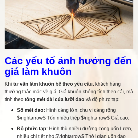
Các yếu tố ảnh hưởng đến
giá làm khuôn
Khi
tư vấn làm khuôn bế theo yêu cầu
, khách hàng
thường thắc mắc về giá. Giá khuôn không tính theo cái, mà
tính theo
tổng mét dài của lưỡi dao
và độ phức tạp:
Số mét dao:
Hình càng lớn, chu vi càng rộng
$\rightarrow$
Tốn nhiều thép
$\rightarrow$
Giá cao.
Độ phức tạp:
Hình thù nhiều đường cong uốn lượn,
nhiều chi tiết nhỏ
$\rightarrow$
Thời gian uốn dao