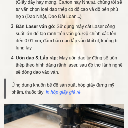
(Giấy dày hay mỏng, Carton hay Nhựa), chúng tôi sẽ
tư vấn chọn loại dao thép có độ cao và độ bén phù
hợp (Dao Nhật, Dao Đài Loan...).
Bắn Laser ván gỗ:
Sử dụng máy cắt Laser công
suất lớn để tạo rãnh trên ván gỗ. Độ chính xác lên
đến 0.01mm, đảm bảo dao lắp vào khít rịt, không bị
lung lay.
Uốn dao & Lắp ráp:
Máy uốn dao tự động sẽ uốn
thép theo hình dáng rãnh laser, sau đó thợ lành nghề
sẽ đóng dao vào ván.
Ứng dụng khuôn bế để sản xuất hộp giấy đựng mỹ
phẩm, thuốc tây:
In hộp giấy giá rẻ