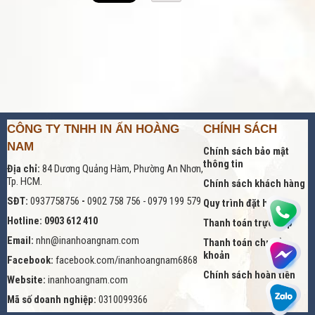
CÔNG TY TNHH IN ẤN HOÀNG
CHÍNH SÁCH
NAM
Chính sách bảo mật
thông tin
Địa chỉ:
84 Dương Quảng Hàm, Phường An Nhơn,
Tp. HCM.
Chính sách khách hàng
SĐT:
0937758756
-
0902 758 756 - 0979 199 579
Quy trình đặt hàng
Hotline: 0903 612 410
Thanh toán trực tiếp
Email:
nhn@inanhoangnam.com
Thanh toán chuyển
khoản
Facebook:
facebook.com/inanhoangnam6868
Chính sách hoàn tiền
Website:
inanhoangnam.com
Mã số doanh nghiệp:
0310099366