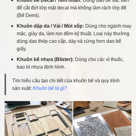
Khuôn bế Decal / Tem nhãn:
Dùng dao bế sắc bén
để cắt đứt lớp mặt decal mà không làm rách lớp đế
(Bế Demi).
Khuôn dập da / Vải / Mút xốp:
Dùng cho ngành may
mặc, giày da, làm ron đệm kỹ thuật. Loại này thường
dùng dao thép cao cấp, dày và cứng hơn dao bế
giấy.
Khuôn bế nhựa (Blister):
Dùng cho các vỉ thuốc,
bao bì nhựa định hình.
Tìm hiểu cấu tạo chi tiết của khuôn bế và quy trình
sản xuất:
Khuôn bế là gì?