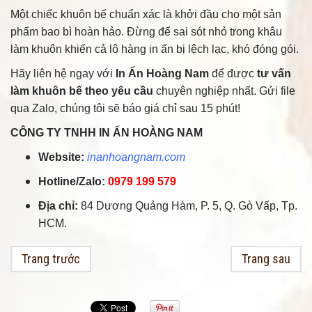
Một chiếc khuôn bế chuẩn xác là khởi đầu cho một sản
phẩm bao bì hoàn hảo. Đừng để sai sót nhỏ trong khâu
làm khuôn khiến cả lô hàng in ấn bị lệch lạc, khó đóng gói.
Hãy liên hệ ngay với
In Ấn Hoàng Nam
để được
tư vấn
làm khuôn bế theo yêu cầu
chuyên nghiệp nhất. Gửi file
qua Zalo, chúng tôi sẽ báo giá chỉ sau 15 phút!
CÔNG TY TNHH IN ẤN HOÀNG NAM
Website:
inanhoangnam.com
Hotline/Zalo:
0979 199 579
Địa chỉ:
84 Dương Quảng Hàm, P. 5, Q. Gò Vấp, Tp.
HCM.
Trang trước
Trang sau