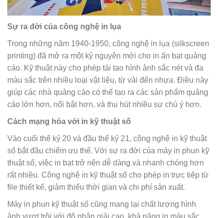
Sự ra đời của công nghệ in lụa
Trong những năm 1940-1950, công nghệ in lụa (silkscreen
printing) đã mở ra một kỷ nguyên mới cho in ấn bạt quảng
cáo. Kỹ thuật này cho phép tái tạo hình ảnh sắc nét và đa
màu sắc trên nhiều loại vật liệu, từ vải đến nhựa. Điều này
giúp các nhà quảng cáo có thể tạo ra các sản phẩm quảng
cáo lớn hơn, nổi bật hơn, và thu hút nhiều sự chú ý hơn.
Cách mạng hóa với in kỹ thuật số
Vào cuối thế kỷ 20 và đầu thế kỷ 21, công nghệ in kỹ thuật
số bắt đầu chiếm ưu thế. Với sự ra đời của máy in phun kỹ
thuật số, việc in bạt trở nên dễ dàng và nhanh chóng hơn
rất nhiều. Công nghệ in kỹ thuật số cho phép in trực tiếp từ
file thiết kế, giảm thiểu thời gian và chi phí sản xuất.
Máy in phun kỹ thuật số cũng mang lại chất lượng hình
ảnh vượt trội với độ phân giải cao, khả năng in màu sắc