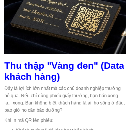
Thu thập "Vàng đen" (Data
khách hàng)
Đây là lợi ích lớn nhất mà các chủ doanh nghiệp thường
bỏ qua. Nếu chỉ dùng phiếu giấy thường, bạn bán xong
là... xong. Bạn không biết khách hàng là ai, họ sống ở đâu,
bao giờ họ cần bảo dưỡng?
Khi in mã QR lên phiếu: