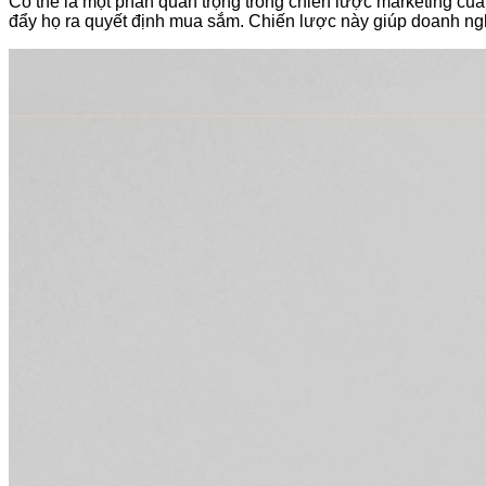
Có thể là một phần quan trọng trong chiến lược marketing củ
đẩy họ ra quyết định mua sắm. Chiến lược này giúp doanh nghiệ