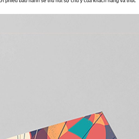
ới phiếu bảo hành sẽ thu hút sự chú ý của khách hàng và thúc