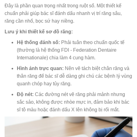
Đây là phần quan trọng nhất trong ruột sổ. Một thiết kế
chuẩn phải giúp bác sĩ đánh dấu nhanh vị trí răng sâu,
răng cần nhổ, bọc sứ hay niềng.
Lưu ý khi thiết kế sơ đồ răng:
Hệ thống đánh số:
Phải tuân theo chuẩn quốc tế
(thường là hệ thống FDI - Federation Dentaire
Internationale) chia làm 4 cung hàm.
Hình ảnh trực quan:
Nên vẽ tách biệt chân răng và
thân răng để bác sĩ dễ dàng ghi chú các bệnh lý vùng
quanh chóp hay tủy răng.
Độ nét:
Các đường nét vẽ răng phải mảnh nhưng
sắc sảo, không được nhòe mực in, đảm bảo khi bác
sĩ tô màu hoặc đánh dấu X lên không bị rối mắt.