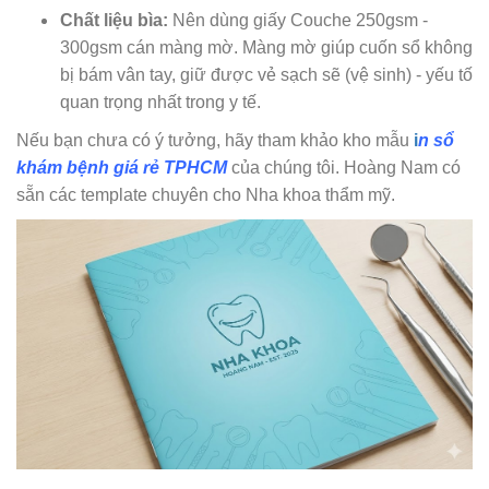
Chất liệu bìa:
Nên dùng giấy Couche 250gsm -
300gsm cán màng mờ. Màng mờ giúp cuốn sổ không
bị bám vân tay, giữ được vẻ sạch sẽ (vệ sinh) - yếu tố
quan trọng nhất trong y tế.
Nếu bạn chưa có ý tưởng, hãy tham khảo kho mẫu
i
n sổ
khám bệnh giá rẻ TPHCM
của chúng tôi. Hoàng Nam có
sẵn các template chuyên cho Nha khoa thẩm mỹ.