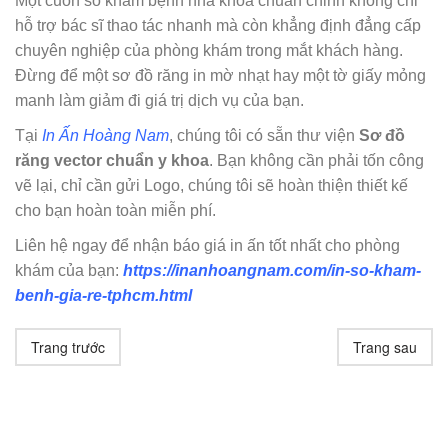
Một cuốn sổ khám bệnh nha khoa chuẩn chỉnh không chỉ
hỗ trợ bác sĩ thao tác nhanh mà còn khẳng định đẳng cấp
chuyên nghiệp của phòng khám trong mắt khách hàng.
Đừng để một sơ đồ răng in mờ nhạt hay một tờ giấy mỏng
manh làm giảm đi giá trị dịch vụ của bạn.
Tại
In Ấn Hoàng Nam
, chúng tôi có sẵn thư viện
Sơ đồ
răng vector chuẩn y khoa
. Bạn không cần phải tốn công
vẽ lại, chỉ cần gửi Logo, chúng tôi sẽ hoàn thiện thiết kế
cho bạn hoàn toàn miễn phí.
Liên hệ ngay để nhận báo giá in ấn tốt nhất cho phòng
khám của bạn:
https://inanhoangnam.com/in-so-kham-
benh-gia-re-tphcm.html
Trang trước
Trang sau