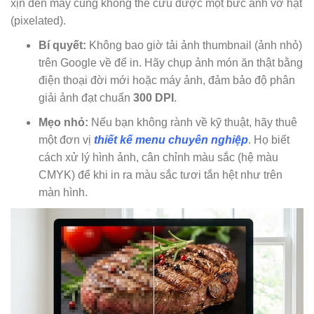
xịn đến mấy cũng không thể cứu được một bức ảnh vỡ hạt
(pixelated).
Bí quyết:
Không bao giờ tải ảnh thumbnail (ảnh nhỏ)
trên Google về để in. Hãy chụp ảnh món ăn thật bằng
điện thoại đời mới hoặc máy ảnh, đảm bảo độ phân
giải ảnh đạt chuẩn
300 DPI
.
Mẹo nhỏ:
Nếu bạn không rành về kỹ thuật, hãy thuê
một đơn vị
thiết kế menu chuyên nghiệp
. Họ biết
cách xử lý hình ảnh, cân chỉnh màu sắc (hệ màu
CMYK) để khi in ra màu sắc tươi tắn hệt như trên
màn hình.