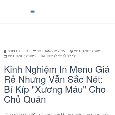
SUPER USER
22 THÁNG 12 2025
22 THÁNG 12 2025
22 THÁNG 12 2025
RATING:
Kinh Nghiệm In Menu Giá
Rẻ Nhưng Vẫn Sắc Nét:
Bí Kíp "Xương Máu" Cho
Chủ Quán
"Của rẻ là của ôi" - câu nói này khiến nhiều chủ quán ngần