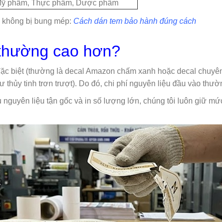
ỹ phẩm, Thực phẩm, Dược phẩm
 không bị bung mép:
Cách dán tem bảo hành đúng cách
 thường cao hơn?
đặc biệt (thường là decal Amazon chấm xanh hoặc decal chuyê
 thủy tinh trơn trượt). Do đó, chi phí nguyên liệu đầu vào th
 nguyên liệu tận gốc và in số lượng lớn, chúng tôi luôn giữ mứ