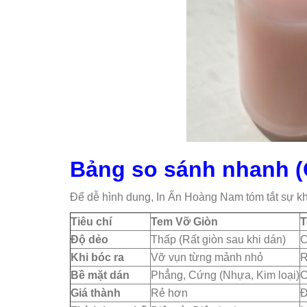
Bảng so sánh nhanh (Q
Để dễ hình dung, In Ấn Hoàng Nam tóm tắt sự kh
Tiêu chí
Tem Vỡ Giòn
T
Độ dẻo
Thấp (Rất giòn sau khi dán)
C
Khi bóc ra
Vỡ vụn từng mảnh nhỏ
R
Bề mặt dán
Phẳng, Cứng (Nhựa, Kim loại)
C
Giá thành
Rẻ hơn
Đ