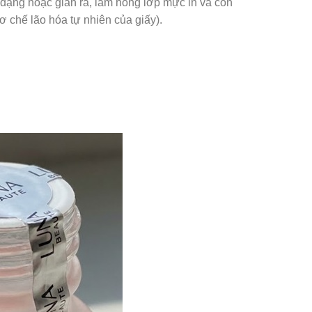
n dạng hoặc giãn ra, làm hỏng lớp mực in và con
ơ chế lão hóa tự nhiên của giấy).