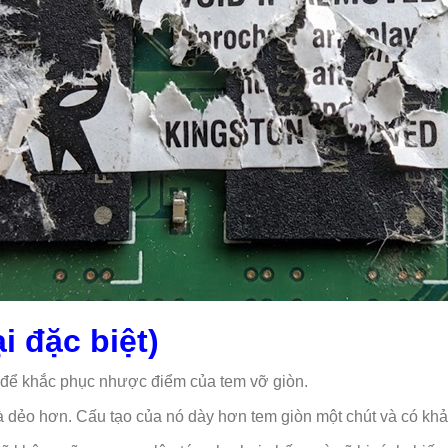
i đặc biệt)
a để khắc phục nhược điểm của tem vỡ giòn.
à dẻo hơn. Cấu tạo của nó dày hơn tem giòn một chút và có khả