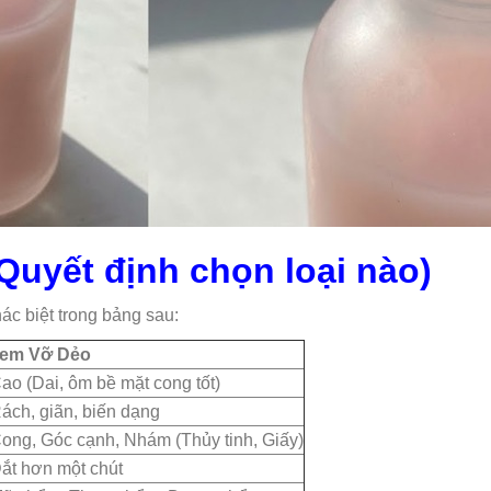
uyết định chọn loại nào)
ác biệt trong bảng sau:
em Vỡ Dẻo
ao (Dai, ôm bề mặt cong tốt)
ách, giãn, biến dạng
ong, Góc cạnh, Nhám (Thủy tinh, Giấy)
ắt hơn một chút