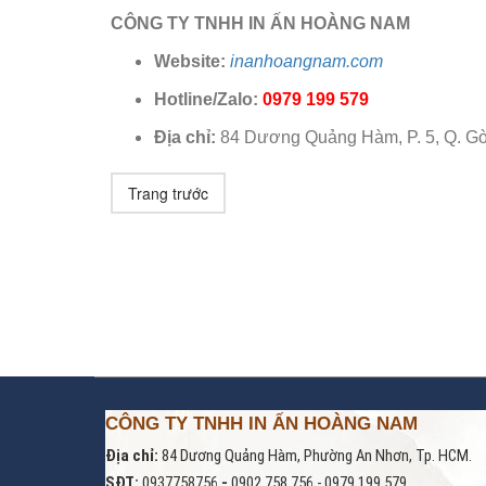
CÔNG TY TNHH IN ẤN HOÀNG NAM
Website:
inanhoangnam.com
Hotline/Zalo:
0979 199 579
Địa chỉ:
84 Dương Quảng Hàm, P. 5, Q. Gò
Trang trước
CÔNG TY TNHH IN ẤN HOÀNG NAM
Địa chỉ:
84 Dương Quảng Hàm, Phường An Nhơn, Tp. HCM.
SĐT:
0937758756
-
0902 758 756 - 0979 199 579