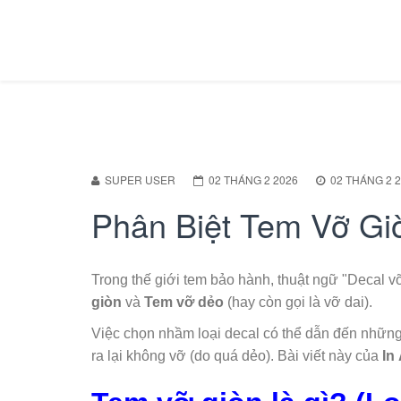
SUPER USER
02 THÁNG 2 2026
02 THÁNG 2 
Phân Biệt Tem Vỡ Gi
Trong thế giới tem bảo hành, thuật ngữ "Decal vỡ"
giòn
và
Tem vỡ dẻo
(hay còn gọi là vỡ dai).
Việc chọn nhầm loại decal có thể dẫn đến những
ra lại không vỡ (do quá dẻo). Bài viết này của
In