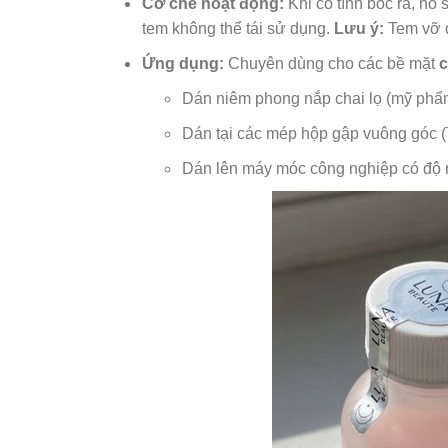
Cơ chế hoạt động:
Khi cố tình bóc ra, nó
tem không thể tái sử dụng.
Lưu ý:
Tem vỡ d
Ứng dụng:
Chuyên dùng cho các bề mặt
c
Dán niêm phong nắp chai lọ (mỹ phẩm,
Dán tại các mép hộp gập vuông góc 
Dán lên máy móc công nghiệp có độ ru