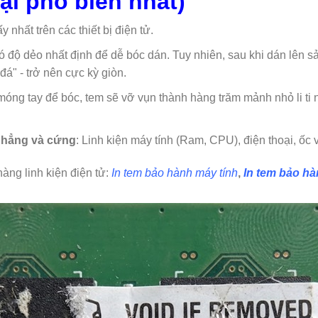
ại phổ biến nhất)
 nhất trên các thiết bị điện tử.
ó độ dẻo nhất định để dễ bóc dán. Tuy nhiên, sau khi dán lên s
đá" - trở nên cực kỳ giòn.
óng tay để bóc, tem sẽ vỡ vụn thành hàng trăm mảnh nhỏ li ti 
hẳng và cứng
: Linh kiện máy tính (Ram, CPU), điện thoại, ốc 
hàng linh kiện điện tử:
In tem bảo hành máy tính
,
In tem bảo hà