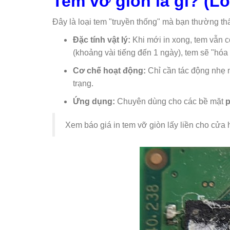
Tem vỡ giòn là gì? (Lo
Đây là loại tem "truyền thống" mà bạn thường thấy
Đặc tính vật lý:
Khi mới in xong, tem vẫn c
(khoảng vài tiếng đến 1 ngày), tem sẽ "hóa 
Cơ chế hoạt động:
Chỉ cần tác động nhẹ m
trạng.
Ứng dụng:
Chuyên dùng cho các bề mặt
p
Xem báo giá in tem vỡ giòn lấy liền cho cửa 