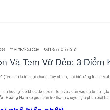
2026
04 THÁNG 2 2026
RATING:
òn Và Tem Vỡ Dẻo: 3 Điểm K
 (Tem bể) là tên gọi chung. Tuy nhiên, ít ai biết rằng loại deca
 tình huống "dở khóc dở cười": Tem vừa dán vào đã tự nứt (d
 Ấn Hoàng Nam
sẽ giúp bạn trở thành chuyên gia phân biệt hai 