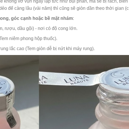
 sẽ không vỡ vụn ngay lập tức như bụi phấn, mà sẽ bị rách, biế
ẻo để càng lâu (vài năm) thì cũng sẽ giòn dần theo thời gian (c
ong, góc cạnh hoặc bề mặt nhám
:
 rượu, dầu gội) - nơi có độ cong lớn.
(Tem niêm phong hộp thuốc).
ng lắc cao (Tem giòn dễ bị nứt khi máy rung).