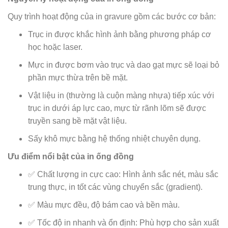
Quy trình hoạt động của in gravure gồm các bước cơ bản:
Trục in được khắc hình ảnh bằng phương pháp cơ
học hoặc laser.
Mực in được bơm vào trục và dao gạt mực sẽ loại bỏ
phần mực thừa trên bề mặt.
Vật liệu in (thường là cuộn màng nhựa) tiếp xúc với
trục in dưới áp lực cao, mực từ rãnh lõm sẽ được
truyền sang bề mặt vật liệu.
Sấy khô mực bằng hệ thống nhiệt chuyên dụng.
Ưu điểm nổi bật của in ống đồng
✅ Chất lượng in cực cao: Hình ảnh sắc nét, màu sắc
trung thực, in tốt các vùng chuyển sắc (gradient).
✅ Màu mực đều, độ bám cao và bền màu.
✅ Tốc độ in nhanh và ổn định: Phù hợp cho sản xuất