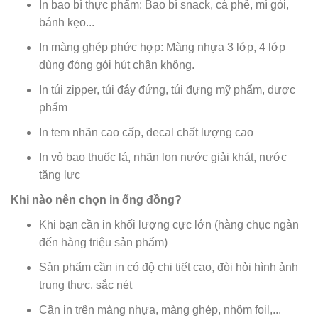
In bao bì thực phẩm: Bao bì snack, cà phê, mì gói,
bánh kẹo...
In màng ghép phức hợp: Màng nhựa 3 lớp, 4 lớp
dùng đóng gói hút chân không.
In túi zipper, túi đáy đứng, túi đựng mỹ phẩm, dược
phẩm
In tem nhãn cao cấp, decal chất lượng cao
In vỏ bao thuốc lá, nhãn lon nước giải khát, nước
tăng lực
Khi nào nên chọn in ống đồng?
Khi bạn cần in khối lượng cực lớn (hàng chục ngàn
đến hàng triệu sản phẩm)
Sản phẩm cần in có độ chi tiết cao, đòi hỏi hình ảnh
trung thực, sắc nét
Cần in trên màng nhựa, màng ghép, nhôm foil,...