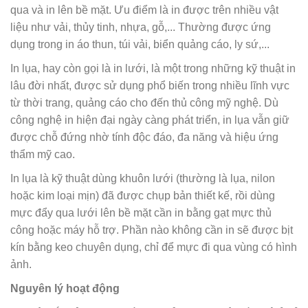
qua và in lên bề mặt. Ưu điểm là in được trên nhiều vật
liệu như vải, thủy tinh, nhựa, gỗ,... Thường được ứng
dụng trong in áo thun, túi vải, biển quảng cáo, ly sứ,...
In lụa, hay còn gọi là in lưới, là một trong những kỹ thuật in
lâu đời nhất, được sử dụng phổ biến trong nhiều lĩnh vực
từ thời trang, quảng cáo cho đến thủ công mỹ nghệ. Dù
công nghệ in hiện đại ngày càng phát triển, in lụa vẫn giữ
được chỗ đứng nhờ tính độc đáo, đa năng và hiệu ứng
thẩm mỹ cao.
In lụa là kỹ thuật dùng khuôn lưới (thường là lụa, nilon
hoặc kim loại mịn) đã được chụp bản thiết kế, rồi dùng
mực đẩy qua lưới lên bề mặt cần in bằng gạt mực thủ
công hoặc máy hỗ trợ. Phần nào không cần in sẽ được bịt
kín bằng keo chuyên dụng, chỉ để mực đi qua vùng có hình
ảnh.
Nguyên lý hoạt động