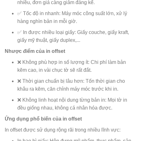
nhiều, đơn giá càng giảm đáng kể.
✅ Tốc độ in nhanh: Máy móc công suất lớn, xử lý
hàng nghìn bản in mỗi giờ.
✅ In được nhiều loại giấy: Giấy couche, giấy kraft,
giấy mỹ thuật, giấy duplex,...
Nhược điểm của in offset
❌ Không phù hợp in số lượng ít: Chi phí làm bản
kẽm cao, in vài chục tờ sẽ rất đắt.
❌ Thời gian chuẩn bị lâu hơn: Tốn thời gian cho
khâu ra kẽm, căn chỉnh máy móc trước khi in.
❌ Không linh hoạt nội dung từng bản in: Mọi tờ in
đều giống nhau, không cá nhân hóa được.
Ứng dụng phổ biến của in offset
In offset được sử dụng rộng rãi trong nhiều lĩnh vực:
In bao bì giấy: Hộp đựng mỹ phẩm, thực phẩm, sản