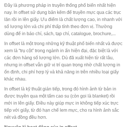
Đây là phương pháp in truyền thống phổ biến nhất hiện
nay. In offset sử dụng bản kẽm để truyền mực qua các trục
lăn rồi in lên giấy. Ưu điểm là chất lượng cao, in nhanh với
số lượng lớn và chi phí thấp tính theo đơn vị. Thường
dùng để in báo chí, sách, tạp chí, catalogue, brochure,...
In offset là một trong những kỹ thuật phổ biến nhất và được
xem là “trụ cột” trong ngành in ấn hiện đại, đặc biệt là với
các đơn hàng số lượng lớn. Dù đã xuất hiện từ rất lâu,
nhưng in offset vẫn giữ vị trí quan trọng nhờ chất lượng in
ổn định, chi phí hợp lý và khả năng in trên nhiều loại giấy
khác nhau.
In offset là kỹ thuật gián tiếp, trong đó hình ảnh từ bản in
được truyền qua một tấm cao su (còn gọi là blanket) rồi
mới in lên giấy. Điều này giúp mực in không tiếp xúc trực
tiếp với giấy, từ đó hạn chế lem mực, cho ra hình ảnh sắc
nét và đồng đều hơn.