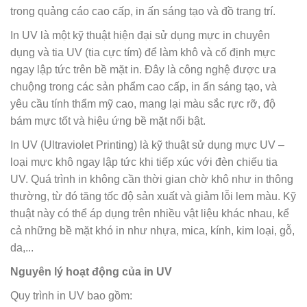
trong quảng cáo cao cấp, in ấn sáng tạo và đồ trang trí.
In UV là một kỹ thuật hiện đại sử dụng mực in chuyên
dụng và tia UV (tia cực tím) để làm khô và cố định mực
ngay lập tức trên bề mặt in. Đây là công nghệ được ưa
chuộng trong các sản phẩm cao cấp, in ấn sáng tạo, và
yêu cầu tính thẩm mỹ cao, mang lại màu sắc rực rỡ, độ
bám mực tốt và hiệu ứng bề mặt nổi bật.
In UV (Ultraviolet Printing) là kỹ thuật sử dụng mực UV –
loại mực khô ngay lập tức khi tiếp xúc với đèn chiếu tia
UV. Quá trình in không cần thời gian chờ khô như in thông
thường, từ đó tăng tốc độ sản xuất và giảm lỗi lem màu. Kỹ
thuật này có thể áp dụng trên nhiều vật liệu khác nhau, kể
cả những bề mặt khó in như nhựa, mica, kính, kim loại, gỗ,
da,...
Nguyên lý hoạt động của in UV
Quy trình in UV bao gồm: