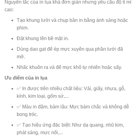
Nguyên tắc của in lụa khá đơn giản nhưng yêu cầu độ tỉ mỉ
cao:
Tạo khung lưới và chụp bản in bằng ánh sáng hoặc
phim.
Đặt khung lên bề mặt in.
Dùng dao gạt để ép mực xuyên qua phần lưới đã
mở.
Nhấc khuôn ra và để mực khô tự nhiên hoặc sấy.
Ưu điểm của in lụa
✅ In được trên nhiều chất liệu: Vải, giấy, nhựa, gỗ,
kính, kim loại, gốm sứ,...
✅ Màu in đậm, bám lâu: Mực bám chắc và không dễ
bong tróc.
✅ Tạo hiệu ứng đặc biệt: Như dạ quang, nhũ kim,
phát sáng, mực nổi,...