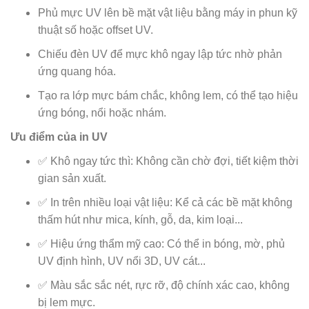
Phủ mực UV lên bề mặt vật liệu bằng máy in phun kỹ
thuật số hoặc offset UV.
Chiếu đèn UV để mực khô ngay lập tức nhờ phản
ứng quang hóa.
Tạo ra lớp mực bám chắc, không lem, có thể tạo hiệu
ứng bóng, nổi hoặc nhám.
Ưu điểm của in UV
✅ Khô ngay tức thì: Không cần chờ đợi, tiết kiệm thời
gian sản xuất.
✅ In trên nhiều loại vật liệu: Kể cả các bề mặt không
thấm hút như mica, kính, gỗ, da, kim loại...
✅ Hiệu ứng thẩm mỹ cao: Có thể in bóng, mờ, phủ
UV định hình, UV nổi 3D, UV cát...
✅ Màu sắc sắc nét, rực rỡ, độ chính xác cao, không
bị lem mực.