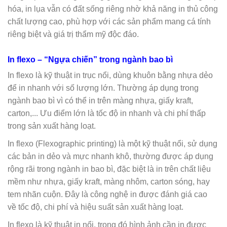
hóa, in lụa vẫn có đất sống riêng nhờ khả năng in thủ công
chất lượng cao, phù hợp với các sản phẩm mang cá tính
riêng biệt và giá trị thẩm mỹ độc đáo.
In flexo – “Ngựa chiến” trong ngành bao bì
In flexo là kỹ thuật in trục nổi, dùng khuôn bằng nhựa dẻo
để in nhanh với số lượng lớn. Thường áp dụng trong
ngành bao bì vì có thể in trên màng nhựa, giấy kraft,
carton,... Ưu điểm lớn là tốc độ in nhanh và chi phí thấp
trong sản xuất hàng loạt.
In flexo (Flexographic printing) là một kỹ thuật nổi, sử dụng
các bản in dẻo và mực nhanh khô, thường được áp dụng
rộng rãi trong ngành in bao bì, đặc biệt là in trên chất liệu
mềm như nhựa, giấy kraft, màng nhôm, carton sóng, hay
tem nhãn cuộn. Đây là công nghệ in được đánh giá cao
về tốc độ, chi phí và hiệu suất sản xuất hàng loạt.
In flexo là kỹ thuật in nổi, trong đó hình ảnh cần in được