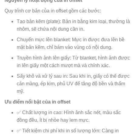
Nguyên lý hoạt động của in offset
Quy trình cơ bản của in offset gồm các bước:
Tạo bản kẽm (plate): Bản in bằng kim loại, thường là
nhôm, sẽ chứa nội dung cần in.
Chuyển mực lên blanket: Mực in được đưa lên bề
mặt bản kẽm, chỉ bám vào vùng có nội dung.
Truyền hình ảnh lên giấy: Từ blanket, hình ảnh được
in lên giấy một cách mượt mà và chính xác.
Sấy khô và xử lý sau in: Sau khi in, giấy có thể được
cán màng, ép kim, phủ UV để tăng độ bền và thẩm
mỹ.
Ưu điểm nổi bật của in offset
✅ Chất lượng in cao: Hình ảnh sắc nét, màu sắc
đồng đều, ít bị nhòe hay lem mực.
✅ Tiết kiệm chi phí khi in số lượng lớn: Càng in