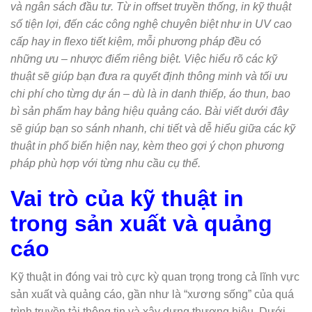
và ngân sách đầu tư. Từ in offset truyền thống, in kỹ thuật
số tiện lợi, đến các công nghệ chuyên biệt như in UV cao
cấp hay in flexo tiết kiệm, mỗi phương pháp đều có
những ưu – nhược điểm riêng biệt. Việc hiểu rõ các kỹ
thuật sẽ giúp bạn đưa ra quyết định thông minh và tối ưu
chi phí cho từng dự án – dù là in danh thiếp, áo thun, bao
bì sản phẩm hay bảng hiệu quảng cáo. Bài viết dưới đây
sẽ giúp bạn so sánh nhanh, chi tiết và dễ hiểu giữa các kỹ
thuật in phổ biến hiện nay, kèm theo gợi ý chọn phương
pháp phù hợp với từng nhu cầu cụ thể.
Vai trò của kỹ thuật in
trong sản xuất và quảng
cáo
Kỹ thuật in đóng vai trò cực kỳ quan trọng trong cả lĩnh vực
sản xuất và quảng cáo, gần như là “xương sống” của quá
trình truyền tải thông tin và xây dựng thương hiệu. Dưới