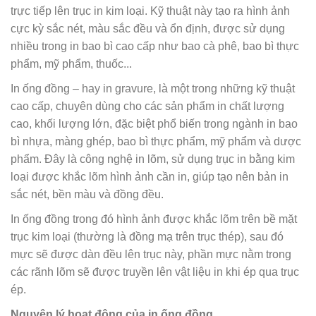
trực tiếp lên trục in kim loại. Kỹ thuật này tạo ra hình ảnh
cực kỳ sắc nét, màu sắc đều và ổn định, được sử dụng
nhiều trong in bao bì cao cấp như bao cà phê, bao bì thực
phẩm, mỹ phẩm, thuốc...
In ống đồng – hay in gravure, là một trong những kỹ thuật
cao cấp, chuyên dùng cho các sản phẩm in chất lượng
cao, khối lượng lớn, đặc biệt phổ biến trong ngành in bao
bì nhựa, màng ghép, bao bì thực phẩm, mỹ phẩm và dược
phẩm. Đây là công nghệ in lõm, sử dụng trục in bằng kim
loại được khắc lõm hình ảnh cần in, giúp tạo nên bản in
sắc nét, bền màu và đồng đều.
In ống đồng trong đó hình ảnh được khắc lõm trên bề mặt
trục kim loại (thường là đồng mạ trên trục thép), sau đó
mực sẽ được dàn đều lên trục này, phần mực nằm trong
các rãnh lõm sẽ được truyền lên vật liệu in khi ép qua trục
ép.
Nguyên lý hoạt động của in ống đồng