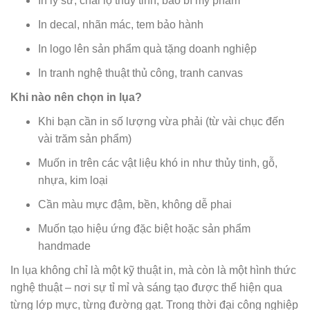
In ly sứ, chai lọ thủy tinh, bao bì mỹ phẩm
In decal, nhãn mác, tem bảo hành
In logo lên sản phẩm quà tặng doanh nghiệp
In tranh nghệ thuật thủ công, tranh canvas
Khi nào nên chọn in lụa?
Khi bạn cần in số lượng vừa phải (từ vài chục đến
vài trăm sản phẩm)
Muốn in trên các vật liệu khó in như thủy tinh, gỗ,
nhựa, kim loại
Cần màu mực đậm, bền, không dễ phai
Muốn tạo hiệu ứng đặc biệt hoặc sản phẩm
handmade
In lụa không chỉ là một kỹ thuật in, mà còn là một hình thức
nghệ thuật – nơi sự tỉ mỉ và sáng tạo được thể hiện qua
từng lớp mực, từng đường gạt. Trong thời đại công nghiệp