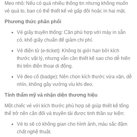
Mẹo nhỏ: Nếu có quá nhiều thông tin nhưng không muốn
vé quá to, bạn có thể thiết kế vé gấp đôi hoặc in hai mặt.
Phương thức phân phối
Vé giấy truyền thống: Cần phù hợp với máy in sẵn
có, khổ giấy chuẩn để giảm chi phí.
Vé điện tử (e-ticket): Không bị giới hạn bởi kích
thước vật lý, nhưng vẫn cần thiết kế sao cho dễ hiển
thị trên điện thoại di động.
Vé đeo cổ (badge): Nên chọn kích thước vừa vặn, dễ
nhìn, không gây vướng víu khi đeo.
Tính thẩm mỹ và nhận diện thương hiệu
Một chiếc vé với kích thước phù hợp sẽ giúp thiết kế tổng
thể trở nên cân đối và truyền tải được tinh thần sự kiện:
Vé to sẽ có không gian cho hình ảnh, màu sắc đậm
chất nghệ thuật.