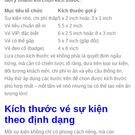
Gợi ý nhanh khi chọn kích thước:
Mục tiêu tổ chức
Kích thước gợi ý
Sự kiện nhỏ, chi phí thấp
5 x 2 inch hoặc 3 x 1 inch
Vé tiêu chuẩn dễ in
5.5 x 2 inch
Vé VIP, đặc biệt
6 x 2.5 inch hoặc 8 x 3 inch
Vé có thể gấp
5 x 7 inch (gấp đôi)
Vé đeo cổ (badge)
4 x 6 inch
Lựa chọn kích thước vé không phải là quyết định ngẫu
hứng, mà cần có chiến lược rõ ràng, dựa trên loại sự kiện,
đối tượng khách mời, chi phí in ấn và yêu cầu thông tin.
Hãy thử áp dụng các bước trên để chọn được kích thước
phù hợp nhất – một tấm vé nhỏ nhưng lại có thể tạo nên ấn
tượng lớn!
Kích thước vé sự kiện
theo định dạng
Mỗi sự kiện không chỉ có phong cách riêng, mà còn