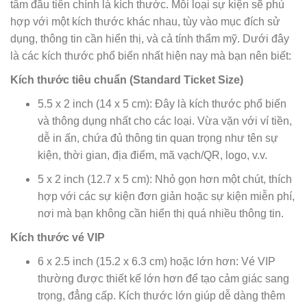
tâm đầu tiên chính là kích thước. Mỗi loại sự kiện sẽ phù
hợp với một kích thước khác nhau, tùy vào mục đích sử
dụng, thông tin cần hiển thị, và cả tính thẩm mỹ. Dưới đây
là các kích thước phổ biến nhất hiện nay mà bạn nên biết:
Kích thước tiêu chuẩn (Standard Ticket Size)
5.5 x 2 inch (14 x 5 cm):
Đây là kích thước phổ biến
và thông dụng nhất cho các loại. Vừa vặn với ví tiền,
dễ in ấn, chứa đủ thông tin quan trọng như tên sự
kiện, thời gian, địa điểm, mã vạch/QR, logo, v.v.
5 x 2 inch (12.7 x 5 cm):
Nhỏ gọn hơn một chút, thích
hợp với các sự kiện đơn giản hoặc sự kiện miễn phí,
nơi mà bạn không cần hiển thị quá nhiều thông tin.
Kích thước vé VIP
6 x 2.5 inch (15.2 x 6.3 cm) hoặc lớn hơn:
Vé VIP
thường được thiết kế lớn hơn để tạo cảm giác sang
trọng, đẳng cấp. Kích thước lớn giúp dễ dàng thêm