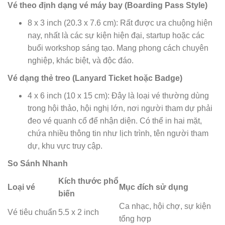
Vé theo định dạng vé máy bay (Boarding Pass Style)
8 x 3 inch (20.3 x 7.6 cm):
Rất được ưa chuộng hiện
nay, nhất là các sự kiện hiện đại, startup hoặc các
buổi workshop sáng tạo. Mang phong cách chuyên
nghiệp, khác biệt, và độc đáo.
Vé dạng thẻ treo (Lanyard Ticket hoặc Badge)
4 x 6 inch (10 x 15 cm):
Đây là loại vé thường dùng
trong hội thảo, hội nghị lớn, nơi người tham dự phải
đeo vé quanh cổ để nhận diện. Có thể in hai mặt,
chứa nhiều thông tin như lịch trình, tên người tham
dự, khu vực truy cập.
So Sánh Nhanh
Kích thước phổ
Loại vé
Mục đích sử dụng
biến
Ca nhạc, hội chợ, sự kiện
Vé tiêu chuẩn
5.5 x 2 inch
tổng hợp