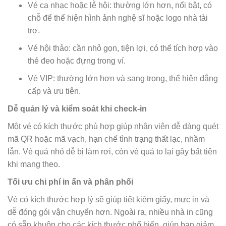
Vé ca nhạc hoặc lễ hội: thường lớn hơn, nổi bật, có
chỗ để thể hiện hình ảnh nghệ sĩ hoặc logo nhà tài
trợ.
Vé hội thảo: cần nhỏ gọn, tiện lợi, có thể tích hợp vào
thẻ đeo hoặc đựng trong ví.
Vé VIP: thường lớn hơn và sang trọng, thể hiện đẳng
cấp và ưu tiên.
Dễ quản lý và kiểm soát khi check-in
Một vé có kích thước phù hợp giúp nhân viên dễ dàng quét
mã QR hoặc mã vạch, hạn chế tình trạng thất lạc, nhầm
lẫn. Vé quá nhỏ dễ bị làm rơi, còn vé quá to lại gây bất tiện
khi mang theo.
Tối ưu chi phí in ấn và phân phối
Vé có kích thước hợp lý sẽ giúp tiết kiệm giấy, mực in và
dễ đóng gói vận chuyển hơn. Ngoài ra, nhiều nhà in cũng
có sẵn khuôn cho các kích thước phổ biến, giúp bạn giảm