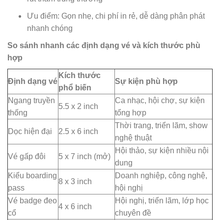
Ưu điểm: Gọn nhẹ, chi phí in rẻ, dễ dàng phân phát
nhanh chóng
So sánh nhanh các định dạng vé và kích thước phù
hợp
Kích thước
Định dạng vé
Sự kiện phù hợp
phổ biến
Ngang truyền
Ca nhạc, hội chợ, sự kiện
5.5 x 2 inch
thống
tổng hợp
Thời trang, triển lãm, show
Dọc hiện đại
2.5 x 6 inch
nghệ thuật
Hội thảo, sự kiện nhiều nội
Vé gấp đôi
5 x 7 inch (mở)
dung
Kiểu boarding
Doanh nghiệp, công nghệ,
8 x 3 inch
pass
hội nghị
Vé badge đeo
Hội nghị, triển lãm, lớp học
4 x 6 inch
cổ
chuyên đề