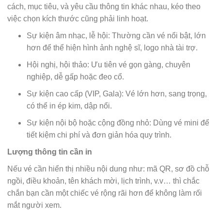
cách, mục tiêu, và yêu cầu thông tin khác nhau, kéo theo
việc chọn kích thước cũng phải linh hoạt.
Sự kiện âm nhạc, lễ hội: Thường cần vé nổi bật, lớn
hơn để thể hiện hình ảnh nghệ sĩ, logo nhà tài trợ.
Hội nghị, hội thảo: Ưu tiên vé gọn gàng, chuyên
nghiệp, dễ gấp hoặc đeo cổ.
Sự kiện cao cấp (VIP, Gala): Vé lớn hơn, sang trọng,
có thể in ép kim, dập nổi.
Sự kiện nội bộ hoặc cộng đồng nhỏ: Dùng vé mini để
tiết kiệm chi phí và đơn giản hóa quy trình.
Lượng thông tin cần in
Nếu vé cần hiển thị nhiều nội dung như: mã QR, sơ đồ chỗ
ngồi, điều khoản, tên khách mời, lịch trình, v.v… thì chắc
chắn bạn cần một chiếc vé rộng rãi hơn để không làm rối
mắt người xem.