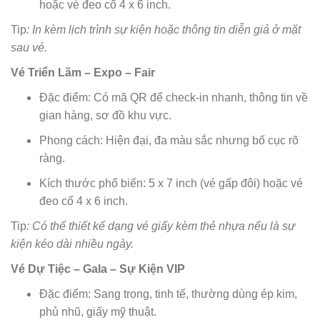
hoặc vé đeo cổ 4 x 6 inch.
Tip
: In kèm lịch trình sự kiện hoặc thông tin diễn giả ở mặt
sau vé.
Vé Triển Lãm – Expo – Fair
Đặc điểm: Có mã QR để check-in nhanh, thông tin về
gian hàng, sơ đồ khu vực.
Phong cách: Hiện đại, đa màu sắc nhưng bố cục rõ
ràng.
Kích thước phổ biến: 5 x 7 inch (vé gấp đôi) hoặc vé
đeo cổ 4 x 6 inch.
Tip
: Có thể thiết kế dạng vé giấy kèm thẻ nhựa nếu là sự
kiện kéo dài nhiều ngày.
Vé Dự Tiệc – Gala – Sự Kiện VIP
Đặc điểm: Sang trọng, tinh tế, thường dùng ép kim,
phủ nhũ, giấy mỹ thuật.