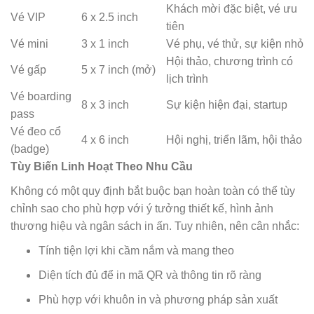
Khách mời đặc biệt, vé ưu
Vé VIP
6 x 2.5 inch
tiên
Vé mini
3 x 1 inch
Vé phụ, vé thử, sự kiện nhỏ
Hội thảo, chương trình có
Vé gấp
5 x 7 inch (mở)
lịch trình
Vé boarding
8 x 3 inch
Sự kiện hiện đại, startup
pass
Vé đeo cổ
4 x 6 inch
Hội nghị, triển lãm, hội thảo
(badge)
Tùy Biến Linh Hoạt Theo Nhu Cầu
Không có một quy định bắt buộc bạn hoàn toàn có thể tùy
chỉnh sao cho phù hợp với ý tưởng thiết kế, hình ảnh
thương hiệu và ngân sách in ấn. Tuy nhiên, nên cân nhắc:
Tính tiện lợi khi cầm nắm và mang theo
Diện tích đủ để in mã QR và thông tin rõ ràng
Phù hợp với khuôn in và phương pháp sản xuất