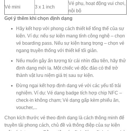
Vé phụ, hoạt động vui chơi,
Vé mini
3 x 1 inch
nội bộ
Gợi ý thêm khi chọn định dạng
Hãy kết hợp với phong cách thiết kế tổng thể của sự
kiện. Ví dụ: nếu sự kiện mang tính công nghệ – chọn
vé boarding pass. Nếu sự kiện trang trọng – chọn vé
ngang truyền thống với thiết kế tối giản.
Nếu muốn gây ấn tượng từ cái nhìn đầu tiên, hãy thử
định dạng mới lạ. Một chiếc vé độc đáo có thể trở
thành vật lưu niệm giá trị sau sự kiện.
Đừng ngại kết hợp định dạng vé với các yếu tố trải
nghiệm. Ví dụ: Vé dạng badge tích hợp chip NFC –
check-in không chạm; Vé dạng gấp kèm phiếu ăn,
voucher,...
Chọn kích thước vé theo định dạng là cách thông minh để
truyền tải phong cách, chủ đề và thông điệp của sự kiện