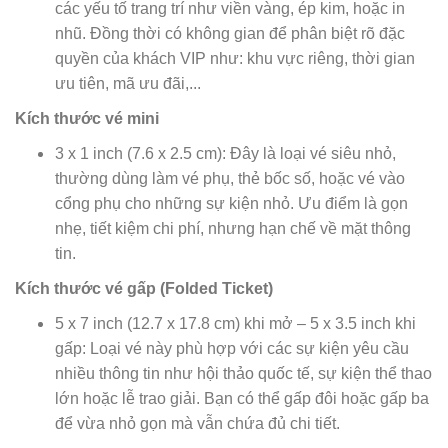
các yếu tố trang trí như viền vàng, ép kim, hoặc in
nhũ. Đồng thời có không gian để phân biệt rõ đặc
quyền của khách VIP như: khu vực riêng, thời gian
ưu tiên, mã ưu đãi,...
Kích thước vé mini
3 x 1 inch (7.6 x 2.5 cm):
Đây là loại vé siêu nhỏ,
thường dùng làm vé phụ, thẻ bốc số, hoặc vé vào
cổng phụ cho những sự kiện nhỏ. Ưu điểm là gọn
nhẹ, tiết kiệm chi phí, nhưng hạn chế về mặt thông
tin.
Kích thước vé gấp (Folded Ticket)
5 x 7 inch (12.7 x 17.8 cm) khi mở – 5 x 3.5 inch khi
gấp:
Loại vé này phù hợp với các sự kiện yêu cầu
nhiều thông tin như hội thảo quốc tế, sự kiện thể thao
lớn hoặc lễ trao giải. Bạn có thể gấp đôi hoặc gấp ba
để vừa nhỏ gọn mà vẫn chứa đủ chi tiết.