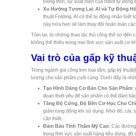
Đồng thời, sự xuất hiện của robot tự động
Xu Hướng Tương Lai: AI và Tự Động H
thuật Folding. AI có thể tự động nhận biết 
này hứa hẹn sẽ làm thay đổi hoàn toàn cách
Tóm lại, từ những thao tác thủ công thô sơ đến c
không thể thiếu trong mọi lĩnh vực sản xuất cơ kh
Vai trò của gấp kỹ thu
Trong ngành gia công kim loại tấm, gấp kỹ thuật(
lượng cho sản phẩm cuối cùng. Dưới đây là những
Tạo Hình Dáng Cơ Bản Cho Sản Phẩm:
đoạn thiết yếu để sản phẩm có thể đảm bảo 
Tăng Độ Cứng, Độ Bền Cơ Học Cho Chi 
giảm rung động khi sử dụng. Nhờ đó, các s
cần thiết.
Đảm Bảo Tính Thẩm Mỹ Cao:
Các đường g
trong lĩnh vực sản xuất hàng tiêu dùng, đồ đ