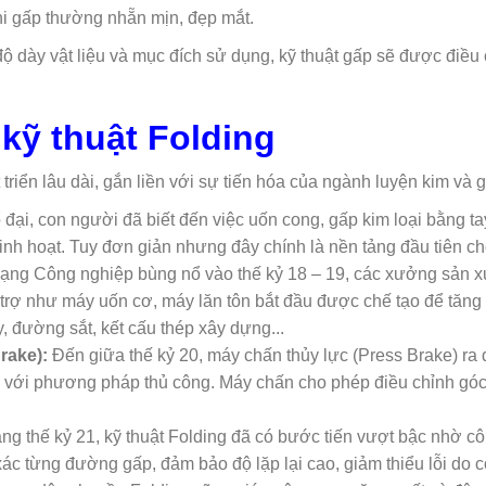
i gấp thường nhẵn mịn, đẹp mắt.
, độ dày vật liệu và mục đích sử dụng, kỹ thuật gấp sẽ được điều
 kỹ thuật Folding
 triển lâu dài, gắn liền với sự tiến hóa của ngành luyện kim và g
 đại, con người đã biết đến việc uốn cong, gấp kim loại bằng 
inh hoạt. Tuy đơn giản nhưng đây chính là nền tảng đầu tiên cho
ng Công nghiệp bùng nổ vào thế kỷ 18 – 19, các xưởng sản xuấ
hỗ trợ như máy uốn cơ, máy lăn tôn bắt đầu được chế tạo để tăng
, đường sắt, kết cấu thép xây dựng...
rake):
Đến giữa thế kỷ 20, máy chấn thủy lực (Press Brake) ra đ
 với phương pháp thủ công. Máy chấn cho phép điều chỉnh góc g
ng thế kỷ 21, kỹ thuật Folding đã có bước tiến vượt bậc nhờ 
c từng đường gấp, đảm bảo độ lặp lại cao, giảm thiểu lỗi do con