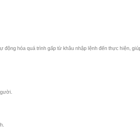
 động hóa quá trình gấp từ khâu nhập lệnh đến thực hiện, giúp
người.
h.