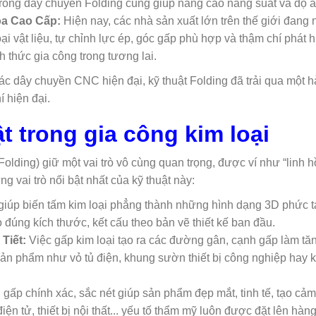
 trong dây chuyền Folding cũng giúp nâng cao năng suất và độ a
óa Cao Cấp:
Hiện nay, các nhà sản xuất lớn trên thế giới đang 
loại vật liệu, tự chỉnh lực ép, góc gấp phù hợp và thậm chí phát
 thức gia công trong tương lai.
ác dây chuyền CNC hiện đại, kỹ thuật Folding đã trải qua một hà
í hiện đại.
ật trong gia công kim loại
Folding) giữ một vai trò vô cùng quan trọng, được ví như “linh h
 vai trò nổi bật nhất của kỹ thuật này:
giúp biến tấm kim loại phẳng thành những hình dạng 3D phức t
đúng kích thước, kết cấu theo bản vẽ thiết kế ban đầu.
Tiết:
Việc gấp kim loại tạo ra các đường gân, cạnh gấp làm tă
ản phẩm như vỏ tủ điện, khung sườn thiết bị công nghiệp hay 
ấp chính xác, sắc nét giúp sản phẩm đẹp mắt, tinh tế, tạo cảm
iện tử, thiết bị nội thất... yếu tố thẩm mỹ luôn được đặt lên hàn