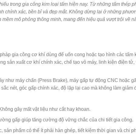
thiếu trong gia công kim loại tấm hiện nay. Từ những tấm thép 
ình chính xác, bền bỉ và đẹp mắt. Không dừng lại ở những phươ
n mềm mô phỏng thông minh, mang đến hiệu quả vượt trội về n
 pháp gia công cơ khí dùng để uốn cong hoặc tạo hình các tấm 
ong sản xuất cơ khí chính xác, chế tạo vỏ máy, linh kiện điện tử, 
 máy như máy chấn (Press Brake), máy gấp tự động CNC hoặc gấ
ắc nét, góc gấp chính xác, độ lặp lại cao mà không làm giảm độ
Không gây mất vật liệu như cắt hay khoan.
ờng gấp giúp tăng cường độ vững chắc của chi tiết gia công.
sản phẩm có thể ít phải hàn ghép, tiết kiệm thời gian và chi ph