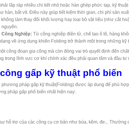
phải lắp ráp nhiều chi tiết nhỏ hoặc hàn ghép phức tạp, kỹ thuật
àn, bắt vít. Điều này giúp tiết kiệm thời gian, chi phí sản xuất
 không làm thay đổi khối lượng hay loại bỏ vật liệu (như cắt ho
i nguyên.
h Công Nghiệp:
Từ công nghiệp điện tử, chế tạo ô tô, hàng khô
 dạng về ứng dụng khiến Folding trở thành một trong những kỹ th
một công đoạn gia công mà còn đóng vai trò quyết định đến chất
g trong lĩnh vực cơ khí chính xác đều phải quan tâm và đầu tư 
công gấp kỹ thuật phổ biến
iều phương pháp gấp kỹ thuật(Folding) được áp dụng để phù hợp
ơng pháp gấp phổ biến nhất hiện nay:
ự hỗ trợ của các công cụ cơ bản như búa, kềm, đe... Thường dù