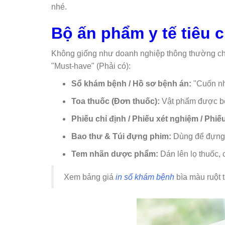
nhé.
Bộ ấn phẩm y tế tiêu
Không giống như doanh nghiệp thông thường chỉ 
"Must-have" (Phải có):
Sổ khám bệnh / Hồ sơ bệnh án:
"Cuốn nh
Toa thuốc (Đơn thuốc):
Vật phẩm được bện
Phiếu chỉ định / Phiếu xét nghiệm / Phiếu
Bao thư & Túi đựng phim:
Dùng để đựng 
Tem nhãn dược phẩm:
Dán lên lọ thuốc, c
Xem bảng giá
in sổ khám bệnh
bìa màu ruột 