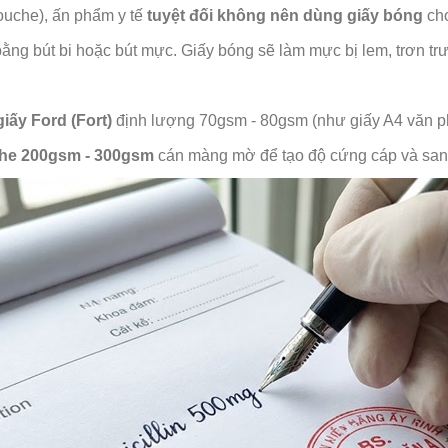
ouche), ấn phẩm y tế
tuyệt đối không nên dùng giấy bóng
cho
bằng bút bi hoặc bút mực. Giấy bóng sẽ làm mực bị lem, trơn tr
giấy Ford (Fort)
định lượng 70gsm - 80gsm (như giấy A4 văn ph
he 200gsm - 300gsm
cán màng mờ để tạo độ cứng cáp và sang 