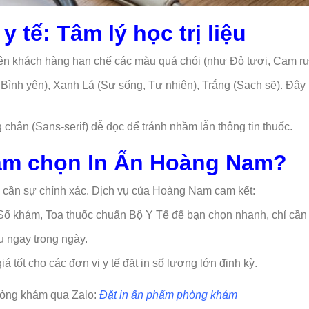
y tế: Tâm lý học trị liệu
yên khách hàng hạn chế các màu quá chói (như Đỏ tươi, Cam rự
Bình yên), Xanh Lá (Sự sống, Tự nhiên), Trắng (Sạch sẽ). Đây
chân (Sans-serif) dễ đọc để tránh nhầm lẫn thông tin thuốc.
hám chọn In Ấn Hoàng Nam?
à cần sự chính xác. Dịch vụ của Hoàng Nam cam kết:
Sổ khám, Toa thuốc chuẩn Bộ Y Tế để bạn chọn nhanh, chỉ cần 
u ngay trong ngày.
á tốt cho các đơn vị y tế đặt in số lượng lớn định kỳ.
phòng khám qua Zalo:
Đặt in ấn phẩm phòng khám