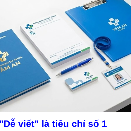
"Dễ viết" là tiêu chí số 1