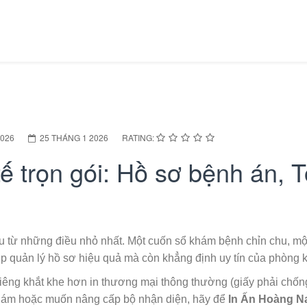
2026
25 THÁNG 1 2026
RATING:
ế trọn gói: Hồ sơ bệnh án, T
u từ những điều nhỏ nhất. Một cuốn sổ khám bệnh chỉn chu, một 
p quản lý hồ sơ hiệu quả mà còn khẳng định uy tín của phòng 
riêng khắt khe hơn in thương mại thông thường (giấy phải chống
khám hoặc muốn nâng cấp bộ nhận diện, hãy để
In Ấn Hoàng 