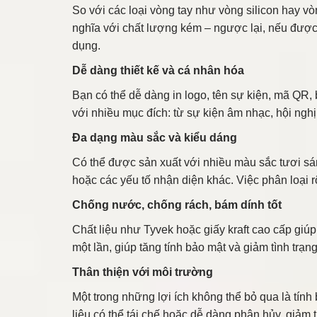
So với các loại vòng tay như vòng silicon hay vò
nghĩa với chất lượng kém – ngược lại, nếu được
dụng.
Dễ dàng thiết kế và cá nhân hóa
Bạn có thể dễ dàng in logo, tên sự kiện, mã QR, 
với nhiều mục đích: từ sự kiện âm nhạc, hội nghị
Đa dạng màu sắc và kiểu dáng
Có thể được sản xuất với nhiều màu sắc tươi sá
hoặc các yếu tố nhận diện khác. Việc phân loại 
Chống nước, chống rách, bám dính tốt
Chất liệu như Tyvek hoặc giấy kraft cao cấp giú
một lần, giúp tăng tính bảo mật và giảm tình trạng
Thân thiện với môi trường
Một trong những lợi ích không thể bỏ qua là tín
liệu có thể tái chế hoặc dễ dàng phân hủy, giảm 