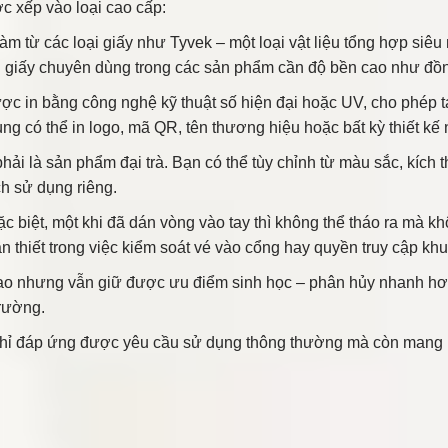
c xếp vào loại cao cấp:
 từ các loại giấy như Tyvek – một loại vật liệu tổng hợp siêu
i giấy chuyên dùng trong các sản phẩm cần độ bền cao như đồng
c in bằng công nghệ kỹ thuật số hiện đại hoặc UV, cho phép t
có thể in logo, mã QR, tên thương hiệu hoặc bất kỳ thiết kế n
ải là sản phẩm đại trà. Bạn có thể tùy chỉnh từ màu sắc, kích 
h sử dụng riêng.
ặc biệt, một khi đã dán vòng vào tay thì không thể tháo ra mà 
ần thiết trong việc kiểm soát vé vào cổng hay quyền truy cập khu
ao nhưng vẫn giữ được ưu điểm sinh học – phân hủy nhanh hơn
rường.
chỉ đáp ứng được yêu cầu sử dụng thông thường mà còn mang lạ