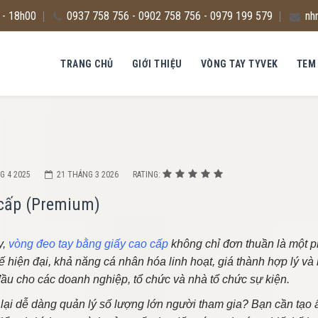
 - 18h00
0937 758 756 - 0902 758 756 - 0979 199 579
nh
TRANG CHỦ
GIỚI THIỆU
VÒNG TAY TYVEK
TEM
G 4 2025
21 THÁNG 3 2026
RATING:
 cấp (Premium)
y,
vòng đeo tay bằng giấy cao cấp
không chỉ đơn thuần là một p
kế hiện đại, khả năng cá nhân hóa linh hoạt, giá thành hợp lý và
ầu cho các doanh nghiệp, tổ chức và nhà tổ chức sự kiện.
 lại dễ dàng quản lý số lượng lớn người tham gia? Bạn cần tạo 