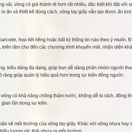
ng vải, vòng có giá thành rẻ hơn rất nhiều, đặc biệt khi đặt với
 in ấn và thiết kế đúng cách, vòng tay giấy vẫn tạo được ấn 
barcode, họa tiết riêng hoặc bất kỳ thông tin nào theo ý muốn. 
, triển lãm cho đến các chương trình khuyến mãi, nhận diện khá
ng, kiểu dáng đa dạng, giúp bạn dễ dàng phân nhóm người tham 
rõ ràng giúp quản lý hiệu quả hơn trong sự kiện đông người.
p vòng có khả năng chống thấm nước, không dễ bị rách, đồng th
 gian lận trong sự kiện.
h bảo vệ môi trường của vòng tay giấy. Khác với vòng nhựa hay 
thiểu lượng rác thải nhựa ra môi trường.