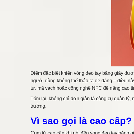
Điểm đặc biệt khiến vòng đeo tay bằng giấy được
người dùng không thể tháo ra dễ dàng – điều này 
tự, mã vạch hoặc công nghệ NFC để nâng cao tí
Tóm lại, không chỉ đơn giản là công cụ quản lý,
trường.
Vì sao gọi là cao cấp?
Cụm từ cao cấp khi nói đến vòng đeo tay bằng gi