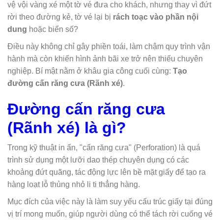
vệ vội vàng xé một tờ vé đưa cho khách, nhưng thay vì đứt
rời theo đường kẻ, tờ vé lại bị
rách toạc vào phần nội
dung
hoặc biển số?
Điều này không chỉ gây phiền toái, làm chậm quy trình vận
hành mà còn khiến hình ảnh bãi xe trở nên thiếu chuyên
nghiệp. Bí mật nằm ở khâu gia công cuối cùng:
Tạo
đường cấn răng cưa (Rãnh xé)
.
Đường cấn răng cưa
(Rãnh xé) là gì?
Trong kỹ thuật in ấn, "cấn răng cưa" (Perforation) là quá
trình sử dụng một lưỡi dao thép chuyên dụng có các
khoảng đứt quãng, tác động lực lên bề mặt giấy để tạo ra
hàng loạt lỗ thủng nhỏ li ti thẳng hàng.
Mục đích của việc này là làm suy yếu cấu trúc giấy tại đúng
vị trí mong muốn, giúp người dùng có thể tách rời cuống vé