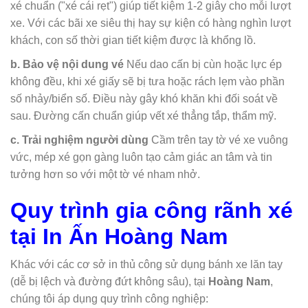
xé chuẩn ("xé cái rẹt") giúp tiết kiệm 1-2 giây cho mỗi lượt
xe. Với các bãi xe siêu thị hay sự kiện có hàng nghìn lượt
khách, con số thời gian tiết kiệm được là khổng lồ.
b. Bảo vệ nội dung vé
Nếu dao cấn bị cùn hoặc lực ép
không đều, khi xé giấy sẽ bị tưa hoặc rách lẹm vào phần
số nhảy/biển số. Điều này gây khó khăn khi đối soát về
sau. Đường cấn chuẩn giúp vết xé thẳng tắp, thẩm mỹ.
c. Trải nghiệm người dùng
Cầm trên tay tờ vé xe vuông
vức, mép xé gọn gàng luôn tạo cảm giác an tâm và tin
tưởng hơn so với một tờ vé nham nhở.
Quy trình gia công rãnh xé
tại In Ấn Hoàng Nam
Khác với các cơ sở in thủ công sử dụng bánh xe lăn tay
(dễ bị lệch và đường đứt không sâu), tại
Hoàng Nam
,
chúng tôi áp dụng quy trình công nghiệp: