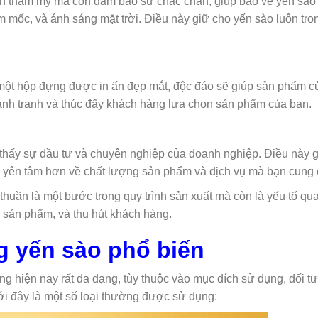
ính thẩm mỹ mà còn đảm bảo sự chắc chắn, giúp bảo vệ yến sào
 mốc, và ánh sáng mặt trời. Điều này giữ cho yến sào luôn tron
 một hộp đựng được in ấn đẹp mắt, độc đáo sẽ giúp sản phẩm c
 cạnh tranh và thúc đẩy khách hàng lựa chọn sản phẩm của bạn.
thấy sự đầu tư và chuyên nghiệp của doanh nghiệp. Điều này g
y yên tâm hơn về chất lượng sản phẩm và dịch vụ mà bạn cung 
huần là một bước trong quy trình sản xuất mà còn là yếu tố qu
ị sản phẩm, và thu hút khách hàng.
g yến sào phổ biến
ờng hiện nay rất đa dạng, tùy thuộc vào mục đích sử dụng, đối 
i đây là một số loại thường được sử dụng: