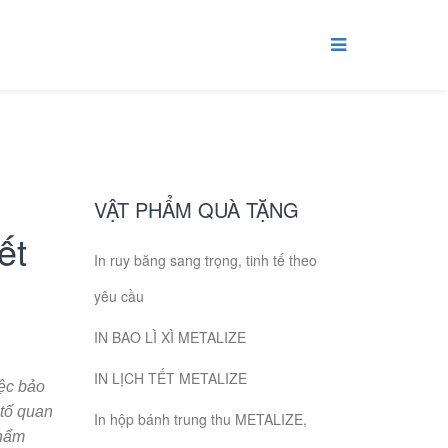
VẬT PHẨM QUÀ TẶNG
ết
In ruy băng sang trọng, tinh tế theo
yêu cầu
IN BAO LÌ XÌ METALIZE
IN LỊCH TẾT METALIZE
iệc bảo
 tố quan
In hộp bánh trung thu METALIZE,
phẩm