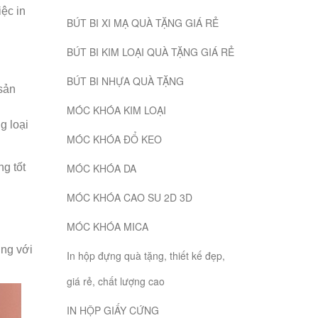
ệc in
BÚT BI XI MẠ QUÀ TẶNG GIÁ RẺ
BÚT BI KIM LOẠI QUÀ TẶNG GIÁ RẺ
BÚT BI NHỰA QUÀ TẶNG
 sản
MÓC KHÓA KIM LOẠI
g loại
MÓC KHÓA ĐỔ KEO
g tốt
MÓC KHÓA DA
MÓC KHÓA CAO SU 2D 3D
MÓC KHÓA MICA
ợng với
In hộp đựng quà tặng, thiết kế đẹp,
giá rẻ, chất lượng cao
IN HỘP GIẤY CỨNG