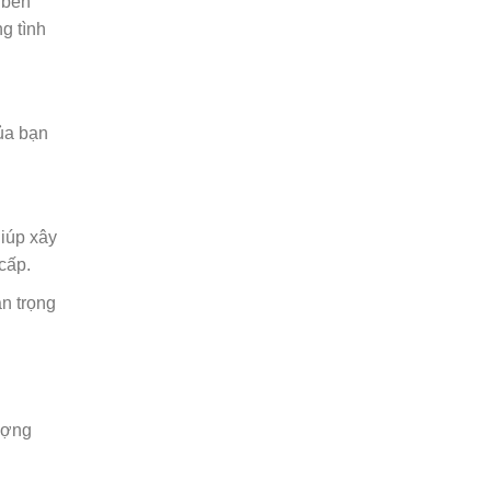
 bên
g tình
ủa bạn
iúp xây
cấp.
an trọng
tượng