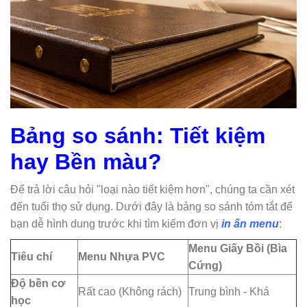
Bảng so sánh: Tiết kiệm
hay Bền màu?
Để trả lời câu hỏi "loại nào tiết kiệm hơn", chúng ta cần xét
đến tuổi thọ sử dụng. Dưới đây là bảng so sánh tóm tắt để
bạn dễ hình dung trước khi tìm kiếm đơn vị
in ấn menu
:
Menu Giấy Bồi (Bìa
Tiêu chí
Menu Nhựa PVC
Cứng)
Độ bền cơ
Rất cao (Không rách)
Trung bình - Khá
học