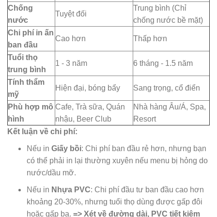
Chống
Trung bình (Chỉ
Tuyệt đối
nước
chống nước bề mặt)
Chi phí in ấn
Cao hơn
Thấp hơn
ban đầu
Tuổi thọ
1 - 3 năm
6 tháng - 1.5 năm
trung bình
Tính thẩm
Hiện đại, bóng bẩy
Sang trọng, cổ điển
mỹ
Phù hợp mô
Cafe, Trà sữa, Quán
Nhà hàng Âu/Á, Spa,
hình
nhậu, Beer Club
Resort
Kết luận về chi phí:
Nếu in
Giấy bồi
: Chi phí ban đầu rẻ hơn, nhưng bạn
có thể phải in lại thường xuyên nếu menu bị hỏng do
nước/dầu mỡ.
Nếu in
Nhựa PVC
: Chi phí đầu tư ban đầu cao hơn
khoảng 20-30%, nhưng tuổi thọ dùng được gấp đôi
hoặc gấp ba.
=> Xét về đường dài, PVC tiết kiệm