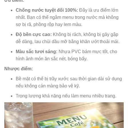
Ưu điểm:
Chống nước tuyệt đối 100%:
Đây là ưu điểm lớn
nhất. Bạn có thể ngâm menu trong nước mà không
sợ bị rã, phồng rộp hay lem màu.
Độ bền cực cao:
Không bị rách, không bị gãy gập
dễ dàng, lau chùi dầu mỡ bằng khăn ướt thoải mái.
Màu sắc tươi sáng:
Nhựa PVC bám mực tốt, cho
hình ảnh món ăn sắc nét, bóng bẩy.
Nhược điểm:
Bề mặt có thể bị trầy xước sau thời gian dài sử dụng
nếu không cán màng bảo vệ kỹ.
Trọng lượng khá nặng nếu làm menu nhiều trang.