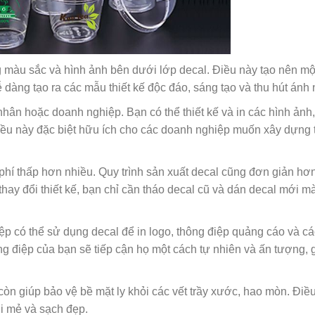
àng màu sắc và hình ảnh bên dưới lớp decal. Điều này tạo nên mộ
dễ dàng tạo ra các mẫu thiết kế độc đáo, sáng tạo và thu hút ánh 
hân hoặc doanh nghiệp. Bạn có thể thiết kế và in các hình ảnh,
iều này đặc biệt hữu ích cho các doanh nghiệp muốn xây dựng
hi phí thấp hơn nhiều. Quy trình sản xuất decal cũng đơn giản hơ
n thay đổi thiết kế, bạn chỉ cần tháo decal cũ và dán decal mới 
p có thể sử dụng decal để in logo, thông điệp quảng cáo và cá
ông điệp của bạn sẽ tiếp cận họ một cách tự nhiên và ấn tượng, 
còn giúp bảo vệ bề mặt ly khỏi các vết trầy xước, hao mòn. Điề
ới mẻ và sạch đẹp.