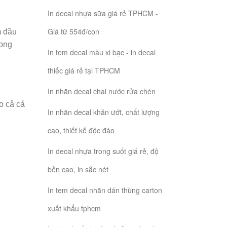
In decal nhựa sữa giá rẻ TPHCM -
Giá từ 554đ/con
m đầu
rong
In tem decal màu xi bạc - in decal
thiếc giá rẻ tại TPHCM
In nhãn decal chai nước rửa chén
o cả cá
In nhãn decal khăn ướt, chất lượng
cao, thiết kế độc đáo
In decal nhựa trong suốt giá rẻ, độ
bền cao, in sắc nét
In tem decal nhãn dán thùng carton
xuất khẩu tphcm