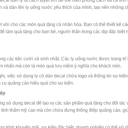
cal dán ly là cách tuyệt vời để thể hiện phong cách và cá tính 
ch và dán lên ly uống nước yêu thích của mình, tạo nên những c
t vời cho các món quà tặng cá nhân hóa. Bạn có thể thiết kế c
 để làm quà tặng cho bạn bè, người thân trong các dịp đặc biệt
ong các tiệc cưới và sinh nhật. Các ly uống nước được trang trí
iểm nhấn mà còn là món quà lưu niệm ý nghĩa cho khách mời.
ghị, việc sử dụng ly có dán decal chứa logo và thông tin sự kiện
g cụ quảng cáo hiệu quả cho sự kiện.
iệp
g sử dụng decal để tạo ra các sản phẩm quà tặng cho đối tác 
 tính thẩm mỹ cao mà còn chứa đựng thông điệp quảng cáo, gi
g trình khuyến mãi, sự kiện đặc biệt, doanh nghiệp có thể sử 