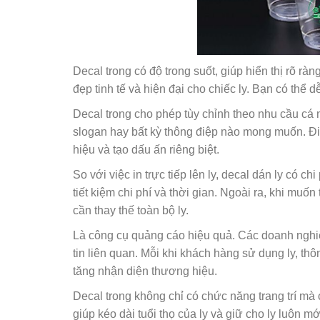
Decal trong có độ trong suốt, giúp hiển thị rõ r
đẹp tinh tế và hiện đại cho chiếc ly. Bạn có thể 
Decal trong cho phép tùy chỉnh theo nhu cầu cá n
slogan hay bất kỳ thông điệp nào mong muốn. Đ
hiệu và tạo dấu ấn riêng biệt.
So với việc in trực tiếp lên ly, decal dán ly có c
tiết kiệm chi phí và thời gian. Ngoài ra, khi muố
cần thay thế toàn bộ ly.
Là công cụ quảng cáo hiệu quả. Các doanh nghiệ
tin liên quan. Mỗi khi khách hàng sử dụng ly, th
tăng nhận diện thương hiệu.
Decal trong không chỉ có chức năng trang trí mà 
giúp kéo dài tuổi thọ của ly và giữ cho ly luôn m