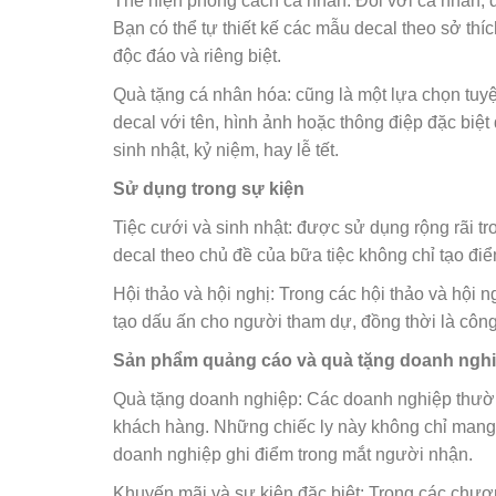
Thể hiện phong cách cá nhân: Đối với cá nhân, de
Bạn có thể tự thiết kế các mẫu decal theo sở thí
độc đáo và riêng biệt.
Quà tặng cá nhân hóa: cũng là một lựa chọn tuyệ
decal với tên, hình ảnh hoặc thông điệp đặc biệt
sinh nhật, kỷ niệm, hay lễ tết.
Sử dụng trong sự kiện
Tiệc cưới và sinh nhật: được sử dụng rộng rãi tr
decal theo chủ đề của bữa tiệc không chỉ tạo đ
Hội thảo và hội nghị: Trong các hội thảo và hội n
tạo dấu ấn cho người tham dự, đồng thời là côn
Sản phẩm quảng cáo và quà tặng doanh ngh
Quà tặng doanh nghiệp: Các doanh nghiệp thườn
khách hàng. Những chiếc ly này không chỉ mang
doanh nghiệp ghi điểm trong mắt người nhận.
Khuyến mãi và sự kiện đặc biệt: Trong các chươn