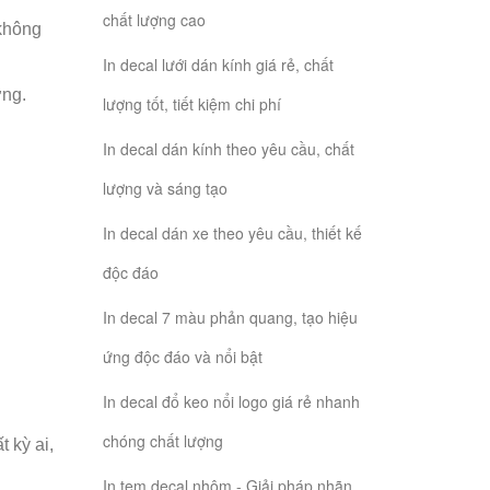
chất lượng cao
 không
In decal lưới dán kính giá rẻ, chất
ờng.
lượng tốt, tiết kiệm chi phí
In decal dán kính theo yêu cầu, chất
lượng và sáng tạo
In decal dán xe theo yêu cầu, thiết kế
độc đáo
In decal 7 màu phản quang, tạo hiệu
ứng độc đáo và nổi bật
In decal đổ keo nổi logo giá rẻ nhanh
chóng chất lượng
 kỳ ai,
In tem decal nhôm - Giải pháp nhãn