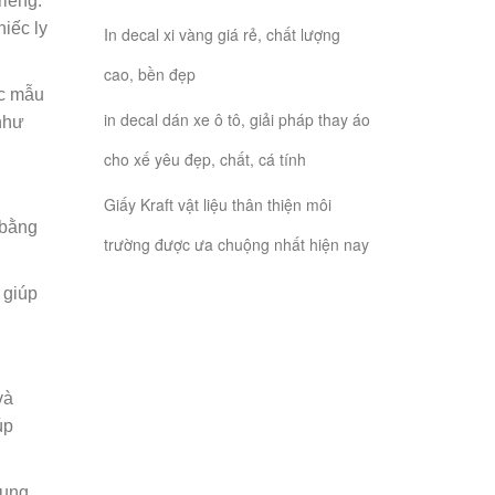
riêng.
hiếc ly
In decal xi vàng giá rẻ, chất lượng
cao, bền đẹp
ác mẫu
in decal dán xe ô tô, giải pháp thay áo
 như
cho xế yêu đẹp, chất, cá tính
Giấy Kraft vật liệu thân thiện môi
 bằng
trường được ưa chuộng nhất hiện nay
 giúp
và
úp
dụng