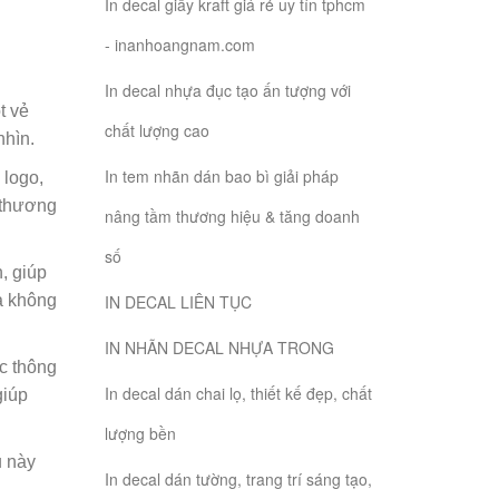
In decal giấy kraft giá rẻ uy tín tphcm
- inanhoangnam.com
In decal nhựa đục tạo ấn tượng với
t vẻ
chất lượng cao
nhìn.
In tem nhãn dán bao bì giải pháp
 logo,
 thương
nâng tầm thương hiệu & tăng doanh
số
n, giúp
mà không
IN DECAL LIÊN TỤC
IN NHÃN DECAL NHỰA TRONG
c thông
In decal dán chai lọ, thiết kế đẹp, chất
giúp
lượng bền
u này
In decal dán tường, trang trí sáng tạo,