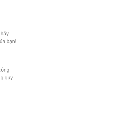
 hãy
của bạn!
 công
ng quy