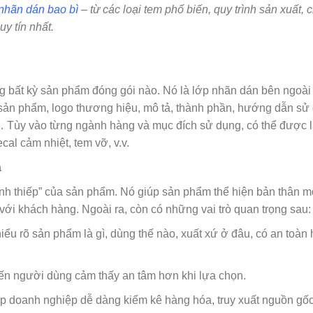
 nhãn dán bao bì
– từ các loại tem phổ biến, quy trình sản xuất, 
uy tín nhất.
g bất kỳ sản phẩm đóng gói nào. Nó là lớp nhãn dán bên ngoài 
n sản phẩm, logo thương hiệu, mô tả, thành phần, hướng dẫn sử
 Tùy vào từng ngành hàng và mục đích sử dụng, có thể được 
cal cảm nhiệt, tem vỡ, v.v.
a
nh thiếp” của sản phẩm. Nó giúp sản phẩm thể hiện bản thân m
i khách hàng. Ngoài ra, còn có những vai trò quan trọng sau:
hiểu rõ sản phẩm là gì, dùng thế nào, xuất xứ ở đâu, có an toàn
hiến người dùng cảm thấy an tâm hơn khi lựa chọn.
p doanh nghiệp dễ dàng kiểm kê hàng hóa, truy xuất nguồn gốc