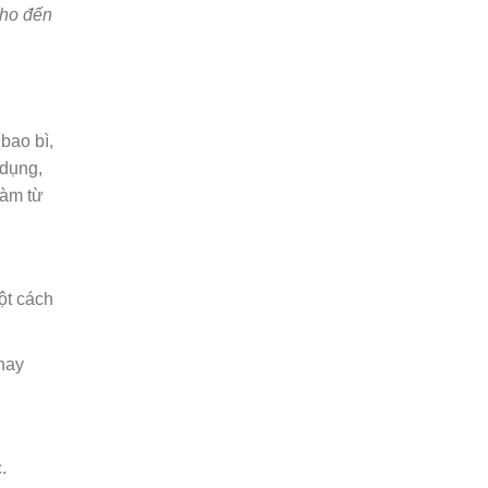
cho đến
bao bì,
 dụng,
làm từ
ột cách
 hay
.