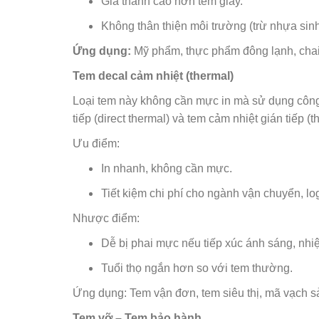
Giá thành cao hơn tem giấy.
Không thân thiện môi trường (trừ nhựa sinh
Ứng dụng:
Mỹ phẩm, thực phẩm đông lạnh, chai 
Tem decal cảm nhiệt (thermal)
Loại tem này không cần mực in mà sử dụng công n
tiếp (direct thermal) và tem cảm nhiệt gián tiếp (t
Ưu điểm:
In nhanh, không cần mực.
Tiết kiệm chi phí cho ngành vận chuyển, log
Nhược điểm:
Dễ bị phai mực nếu tiếp xúc ánh sáng, nhiệ
Tuổi thọ ngắn hơn so với tem thường.
Ứng dụng: Tem vận đơn, tem siêu thị, mã vạch 
Tem vỡ – Tem bảo hành