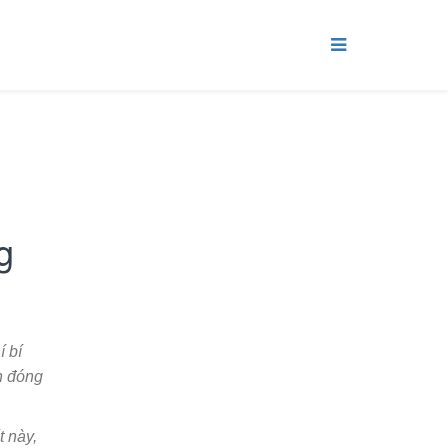
g
í bí
n đóng
 này,