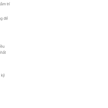
âm trí
ng để
đều
nhất
 kỹ