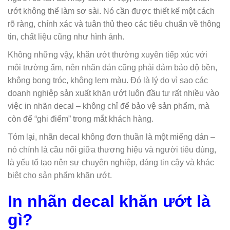
ướt không thể làm sơ sài. Nó cần được thiết kế một cách
rõ ràng, chính xác và tuân thủ theo các tiêu chuẩn về thông
tin, chất liệu cũng như hình ảnh.
Không những vậy, khăn ướt thường xuyên tiếp xúc với
môi trường ẩm, nên nhãn dán cũng phải đảm bảo độ bền,
không bong tróc, không lem màu. Đó là lý do vì sao các
doanh nghiệp sản xuất khăn ướt luôn đầu tư rất nhiều vào
việc in nhãn decal – không chỉ để bảo vệ sản phẩm, mà
còn để “ghi điểm” trong mắt khách hàng.
Tóm lại, nhãn decal không đơn thuần là một miếng dán –
nó chính là cầu nối giữa thương hiệu và người tiêu dùng,
là yếu tố tạo nên sự chuyên nghiệp, đáng tin cậy và khác
biệt cho sản phẩm khăn ướt.
In nhãn decal khăn ướt là
gì?