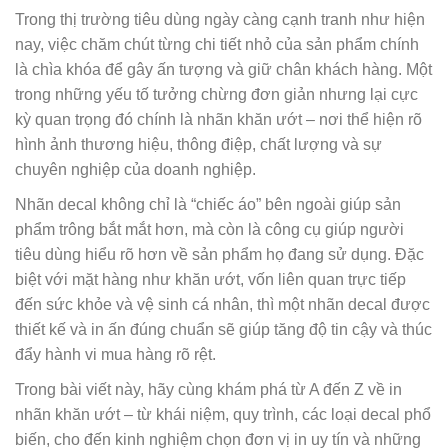
Trong thị trường tiêu dùng ngày càng cạnh tranh như hiện
nay, việc chăm chút từng chi tiết nhỏ của sản phẩm chính
là chìa khóa để gây ấn tượng và giữ chân khách hàng. Một
trong những yếu tố tưởng chừng đơn giản nhưng lại cực
kỳ quan trọng đó chính là nhãn khăn ướt – nơi thể hiện rõ
hình ảnh thương hiệu, thông điệp, chất lượng và sự
chuyên nghiệp của doanh nghiệp.
Nhãn decal không chỉ là “chiếc áo” bên ngoài giúp sản
phẩm trông bắt mắt hơn, mà còn là công cụ giúp người
tiêu dùng hiểu rõ hơn về sản phẩm họ đang sử dụng. Đặc
biệt với mặt hàng như khăn ướt, vốn liên quan trực tiếp
đến sức khỏe và vệ sinh cá nhân, thì một nhãn decal được
thiết kế và in ấn đúng chuẩn sẽ giúp tăng độ tin cậy và thúc
đẩy hành vi mua hàng rõ rệt.
Trong bài viết này, hãy cùng khám phá từ A đến Z về in
nhãn khăn ướt – từ khái niệm, quy trình, các loại decal phổ
biến, cho đến kinh nghiệm chọn đơn vị in uy tín và những