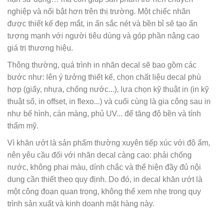
nghiệp và nổi bật hơn trên thị trường. Một chiếc nhãn
được thiết kế đẹp mắt, in ấn sắc nét và bền bỉ sẽ tạo ấn
tượng mạnh với người tiêu dùng và góp phần nâng cao
giá trị thương hiệu.
Thông thường, quá trình in nhãn decal sẽ bao gồm các
bước như: lên ý tưởng thiết kế, chọn chất liệu decal phù
hợp (giấy, nhựa, chống nước...), lựa chọn kỹ thuật in (in kỹ
thuật số, in offset, in flexo...) và cuối cùng là gia công sau in
như bế hình, cán màng, phủ UV... để tăng độ bền và tính
thẩm mỹ.
Vì khăn ướt là sản phẩm thường xuyên tiếp xúc với độ ẩm,
nên yêu cầu đối với nhãn decal càng cao: phải chống
nước, không phai màu, dính chắc và thể hiện đầy đủ nội
dung cần thiết theo quy định. Do đó, in decal khăn ướt là
một công đoạn quan trọng, không thể xem nhẹ trong quy
trình sản xuất và kinh doanh mặt hàng này.