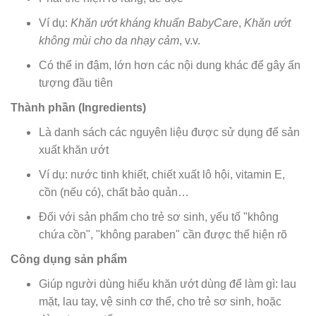
Ví dụ:
Khăn ướt kháng khuẩn BabyCare
,
Khăn ướt
không mùi cho da nhạy cảm
, v.v.
Có thể in đậm, lớn hơn các nội dung khác để gây ấn
tượng đầu tiên
Thành phần (Ingredients)
Là danh sách các nguyên liệu được sử dụng để sản
xuất khăn ướt
Ví dụ: nước tinh khiết, chiết xuất lô hội, vitamin E,
cồn (nếu có), chất bảo quản…
Đối với sản phẩm cho trẻ sơ sinh, yếu tố "không
chứa cồn", "không paraben" cần được thể hiện rõ
Công dụng sản phẩm
Giúp người dùng hiểu khăn ướt dùng để làm gì: lau
mặt, lau tay, vệ sinh cơ thể, cho trẻ sơ sinh, hoặc