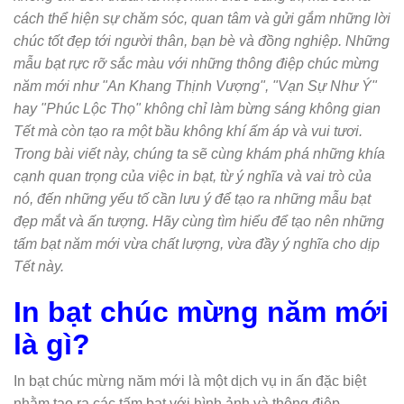
cách thể hiện sự chăm sóc, quan tâm và gửi gắm những lời
chúc tốt đẹp tới người thân, bạn bè và đồng nghiệp. Những
mẫu bạt rực rỡ sắc màu với những thông điệp chúc mừng
năm mới như "An Khang Thịnh Vượng", "Vạn Sự Như Ý"
hay "Phúc Lộc Thọ" không chỉ làm bừng sáng không gian
Tết mà còn tạo ra một bầu không khí ấm áp và vui tươi.
Trong bài viết này, chúng ta sẽ cùng khám phá những khía
cạnh quan trọng của việc in bạt, từ ý nghĩa và vai trò của
nó, đến những yếu tố cần lưu ý để tạo ra những mẫu bạt
đẹp mắt và ấn tượng. Hãy cùng tìm hiểu để tạo nên những
tấm bạt năm mới vừa chất lượng, vừa đầy ý nghĩa cho dịp
Tết này.
In bạt chúc mừng năm mới
là gì?
In bạt chúc mừng năm mới là một dịch vụ in ấn đặc biệt
nhằm tạo ra các tấm bạt với hình ảnh và thông điệp.