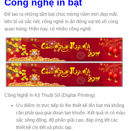
Công nghệ in bạt
Để tạo ra những tấm bạt chúc mừng năm mới đẹp mắt,
bền bỉ và sắc nét, công nghệ in ấn đóng vai trò vô cùng
quan trọng. Hiện nay, có nhiều công nghệ:
Công Nghệ In Kỹ Thuật Số (Digital Printing)
Ưu điểm: In trực tiếp từ file thiết kế lên bạt mà không
cần phải qua giai đoạn tạo khuôn. Kết quả in có màu
sắc sống động, độ phân giải cao, đáp ứng tốt các
thiết kế chi tiết và phức tạp.