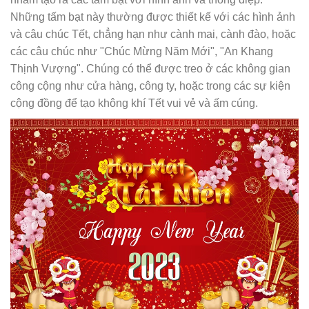
Những tấm bạt này thường được thiết kế với các hình ảnh
và câu chúc Tết, chẳng hạn như cành mai, cành đào, hoặc
các câu chúc như "Chúc Mừng Năm Mới", "An Khang
Thịnh Vượng". Chúng có thể được treo ở các không gian
công cộng như cửa hàng, công ty, hoặc trong các sự kiện
cộng đồng để tạo không khí Tết vui vẻ và ấm cúng.